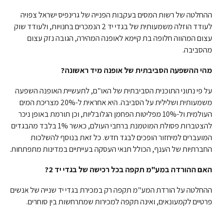
ההחלטה של רשות המסים בעקבות הפנייה של גרינפיס ישראל צפויה
לעודד הוזלה משמעותית של בגדי יד 2 הנמכרים בחנויות, ולעודד שוק
עצום המהווה חלופה בת קיימא לאופנה המהירה, הגובה נזק עצום
מהסביבה.
מהי ההשפעה הסביבתית של אופנה מיד ראשונה?
על פי נתוני התוכנית הסביבתית של האו"ם, לתעשיית האופנה השפעה
משמעותית ושלילית על הסביבה. היא אחראית ל-20% מצריכת המים
העולמית ול-10% מפליטות הפחמן הגלובליות, וכן תורמת באופן ניכר
להצטברות פסולת המוטמנת ברחבי העולם, כאשר 1% בלבד מהבגדים
המועברים למיחזור הופכים לבגד חדש. כל זאת בנוסף להשלכות
החברתיות של הענף, הכולל תנאי העסקה בעייתיים במדינות מתפתחות.
האם ההורדה במע"מ תקפה בכל רכישה של בגדי יד 2?
ההחלטה על הורדת המע"מ תקפה רק במכירת בגדי יד שנייה של אנשים
פרטיים לקמעונאים, ואינה תקפה למכירות שמתרחשות בין סוחרים.