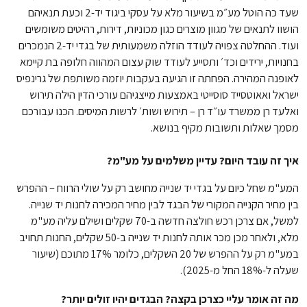
שעד כה הוטל מע״מ בשיעור מלא על עסקי ביגוד יד-2 וכעת תנאיהם
הושוו לתנאים של מגוון מוצרים כגון מכוניות, דירות, רהיטים משומשים
ועוד. ההחלטה צפויה לעודד הוזלה משמעותית של בגדי יד-2 הנמכרים
בחנויות, ירידים וכד׳ ותסייע לעודד שוק עצום המהווה חלופה בת קיימא
לאופנה המהירה. הפחתה זו הגיעה בעקבות יוזמה משותפת של גרינפיס
ישראל ואאוטסייד סוסייטי באמצעות מייצגיהם עורכי הדין הילה תירוש
ואלעד רן ממשרד עו״ד רן – תירוש ושות׳ לרשות המיסים. הכנו עבורכם
מסמך שאלות ותשובות מקיף בנושא.
איך זה עובד היום? עדיין משלמים על מע"מ?
המע"מ שחל כיום על בגדי יד שנייה מחושב רק על שולי הרווח – ההפרש
בין מחיר הקנייה המקורי של הבגד לבין מחיר המכירה לחנות יד שנייה.
למשל, אם צרכן רכש חולצה חדשה ב-70 שקלים ושילם עליה מע"מ
מלא, ולאחר מכן מכר אותה לחנות יד שנייה ב-50 שקלים, החנות תחויב
במע"מ רק על ההפרש של 20 השקלים, כלומר 17% מתוכם (שיעור
שעלה ל-18% החל מ-2025).
מה זה אומר עליי כצרכן בקצה? הבגדים יהיו זולים יותר?