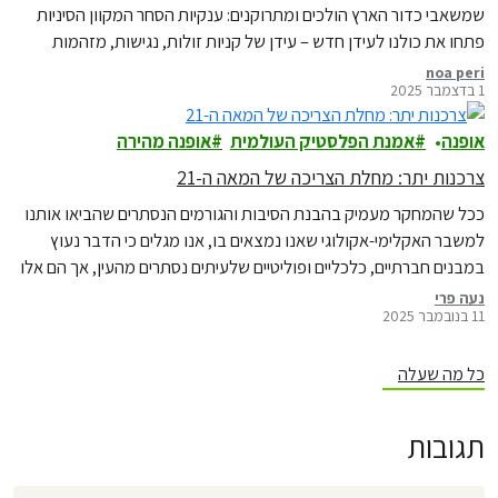
שמשאבי כדור הארץ הולכים ומתרוקנים: ענקיות הסחר המקוון הסיניות
פתחו את כולנו לעידן חדש – עידן של קניות זולות, נגישות, מזהמות
ורעילות.
noa peri
1 בדצמבר 2025
אופנה
אמנת הפלסטיק העולמית
אופנה מהירה
צרכנות יתר: מחלת הצריכה של המאה ה-21
ככל שהמחקר מעמיק בהבנת הסיבות והגורמים הנסתרים שהביאו אותנו
למשבר האקלימי-אקולוגי שאנו נמצאים בו, אנו מגלים כי הדבר נעוץ
במבנים חברתיים, כלכליים ופוליטיים שלעיתים נסתרים מהעין, אך הם אלו
שיוצרים את התשתית לזיהום, להרס המערכות אקולוגיות ולמשבר
נעה פרי
11 בנובמבר 2025
האקלים.
כל מה שעלה
תגובות