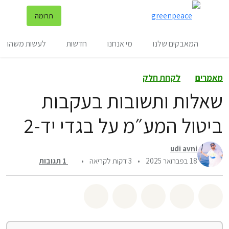
שינ
תרומה
תפריט
המאבקים שלנו
מי אנחנו
חדשות
לעשות משהו
מאמרים
לקחת חלק
שאלות ותשובות בעקבות
ביטול המע״מ על בגדי יד-2
udi avni
18 בפברואר 2025
•
3 דקות לקריאה
•
1
תגובות
שיתוף whatsapp
שיתוף facebook
שיתוף twitter
שיתוף email
לשתף בbluesky