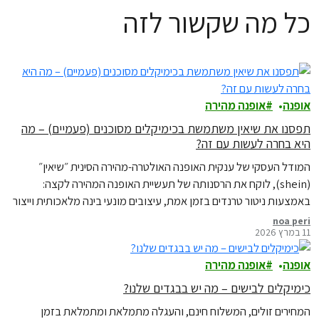
כל מה שקשור לזה
אופנה
אופנה מהירה
תפסנו את שיאין משתמשת בכימיקלים מסוכנים (פעמיים) – מה
היא בחרה לעשות עם זה?
המודל העסקי של ענקית האופנה האולטרה-מהירה הסינית ״שיאין״
(shein), לוקח את הרסנותה של תעשיית האופנה המהירה לקצה:
באמצעות ניטור טרנדים בזמן אמת, עיצובים מונעי בינה מלאכותית וייצור
מהיר במיוחד, שיאין מציפה את השוק בפריטים כמעט חד-פעמיים,
noa peri
11 במרץ 2026
במחירים זולים להחריד. עם זאת, תג המחיר הנמוך לכאורה מגיע עם מחיר
כבד – כזה המשלב כימיקלים מסוכנים בבגדים…
אופנה
אופנה מהירה
כימיקלים לבישים – מה יש בבגדים שלנו?
המחירים זולים, המשלוח חינם, והעגלה מתמלאת ומתמלאת בזמן