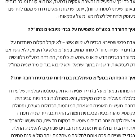
עד כדי כך שהפעילות נחשבת עסקית (למשל, אם הוא קונה ומוכר בגדים
באופן שיטתי למטרות רווח), ייתכן שרשות המסים תדרוש ממנו להירשם
כעוסק ולהתחיל לשלם מע"מ על עסקאותיו.
איך ההורדה במע"מ משפיעה על בגדי מיובאים מחו״ל?
אדם פרטי שמייבא בגדים לשימוש אישי – לא יקבל הקלות מיוחדות על
בגדים יד שנייה מחו"ל. סוחר מחויב במע"מ מלא על היבוא, ללא קשר אם
מדובר בבגדים חדשים או משומשים. כלומר, ההורדה במע"מ רלוונטית
רק לעסקאות יד שנייה בתוך ישראל, ולא לייבוא בגדים מיד שנייה מחו"ל.
איך ההפחתה במע"מ משתלבת במדיניות סביבתית רחבה יותר?
ההפחתה במע"מ על בגדי יד שנייה היא חלק ממגמה עולמית של עידוד
כלכלה מעגלית וצריכה מקיימת, והיא משתלבת במדיניות סביבתית
רחבה. תעשיית האופנה היא אחת המזהמות הגדולות בעולם, ופסולת
טקסטיל מהווה בעיה סביבתית חמורה. הוזלת בגדי יד שנייה תעודד
אנשים לקנות יותר בגדים משומשים במקום חדשים, מה שעשוי להאריך
את חיי הבגדים ולהפחית את כמות הבגדים שנזרקים להטמנה. הוזלת
בגדי יד שנייה הופכת אותם לחלופה משתלמת יותר מול אופנה מהירה