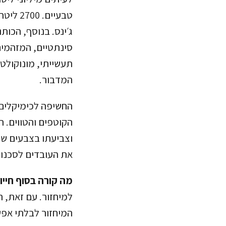
ג׳ינס. בנוסף, הכות
סינתטיים, המזהמים 
תעשייתי, מונוקולטו
המדבור.
החשיפה לכימיקלים 
הקוטפים והטווים. ת
וצביעתו בצבעים שח
את העובדים לסכנות
מה קורה בסוף חייו:
למיחזור. עם זאת, ת
המיחזור לבלתי אפש