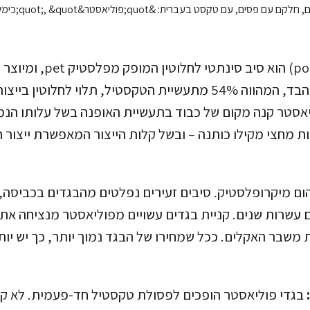
פוליאסטר (polyester) הוא סיב ס
הפטרוכימית. ייצור הבד, המהווה 54% מתעשיית הטקסטיל, תלוי לחלו
יאסטר קנה מקום של כבוד בתעשיית האופנה בשל עלותו הנמו
 מחצי מקילו כותנה – ובשל קלות הייצור המאפשרת ייצור ה
ום מיקרופלסטיק. סיבים זעירים נפלטים מהבגדים בכביסה, 
ם עשרות שנים. קניית בגדים עשויים מפוליאסטר מנציחה את
משבר האקלים. ככל שמחירו של הבגד נמוך יותר, כך יש יותר
בגדי פוליאסטר הופכים לפסולת טקסטיל חד-פעמית. לא ק