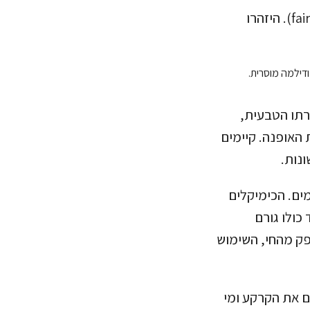
לקנות בתבונה. חפשו כותנה אורגנית וכותנה בסחר הוגן (fairtrade). היזהרו
בצורתו הטבעית,
 האופנה. קיימים
ונות.
עילים והרבה מים. הכימיקלים
 כולו גורם
פק מהחי, השימוש
ם את הקרקע ומי