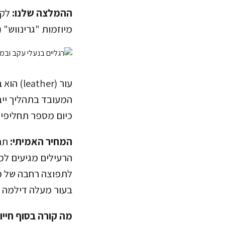
ההמלצה שלנו:
מיוזמות "גרינווש" (greenwash). תמיד מומלץ לרכוש כותנה יד-שנייה
עור (er
המעובד בתהליך ייב
כיום מספר תחליפים
המחיר האמיתי:
הרעילים מגיעים למי
לתפוצה רחבה של מח
בעור מעלה דילמה ע
מה קורה בסוף חייו: