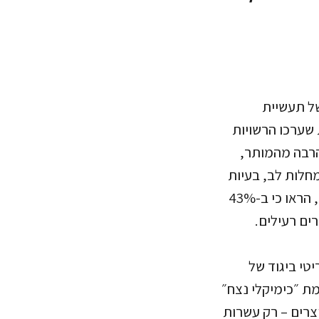
של תעשיית
שערכו הרשויות
בהרבה מהמותר,
חלות לב, בעיות
פוריות ואף לסרטן. בדיקות בטיחות שנערכו גם במוצריהן של טימו ועלי אקספרס, הראו כי ב-43%
ו ב-2022 ו-2025, מצאו כי בפריטי ביגוד של
ת ״כימיקלי נצח״
טים ומתכות כבדות. באתר של חברת ״שיאין״ קיימים כ-600,000 מוצרים – רק עשרות