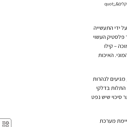
ינתטי לחלוטין המופק מפלסטיק pet, ומיוצר על ידי התעשייה
טין בייצור פלסטיק העשוי
כה – קילו
מוני. האיכות
מגיעים לנהרות
 התלות בדלקי
 סיכוי שיש נפט
יימת מערכת
⚥︎