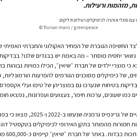
שות, מזהמות ורעילות.
© florian manz / greenpeace
צד החשיפה הגוברת של המחיר האקולוגי והחברתי האמיתי 
נשאר יחסית מוסתר – מה באמת יש בבגדים שלנו? בבדיקות 
 כי מוצרי ילדים של חברת ״שיאין״, הכילו כמויות גבוהות 
ים, של כימיקלים מסוכנים הגורמים להפרעות הורמונליות, מ
שני תחקירים עצמאיים של גרינפיס גרמניה שנעש
גות חמורות מהמותר בתקן האירופי לכימיקלים בטקסטיל דוגמ
(pfas), פתל