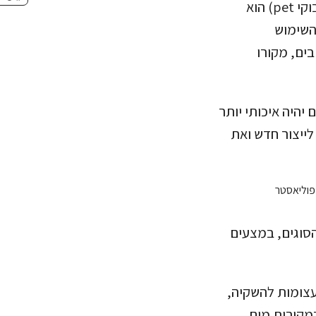
למיחזור נרחב של בד פוליאסטר משומש לבד חדש. "פוליאסטר ממוחזר" (מבקבוקי pet) הוא
 השימוש
-35% מהמיקרופלסטיק בים, מקורו
יהיה איכותי יותר
לייצור חדש ואת
הסוגים, במצעים
 עצומות להשקיה,
מקורות מים