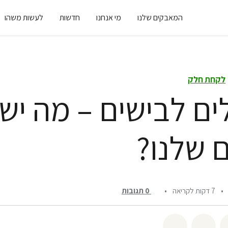
המאבקים שלנו
מי אנחנו
חדשות
לעשות משהו
לקחת חלק
ים לבישים – מה יש
 שלנו?
•
7 דקות לקריאה
•
0
תגובות
שיתוף twitter
שיתוף email
לשתף בbluesky