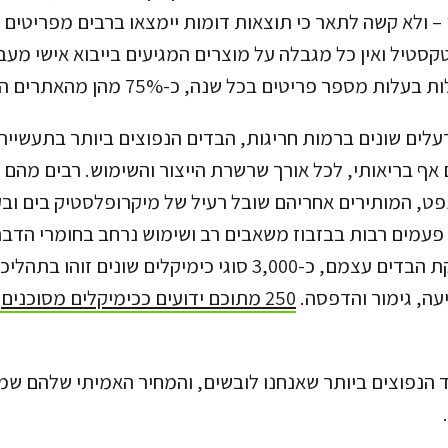
– ולא קשה לתאר כי תוצאות דומות יימצאו ברבים מפריטים 
טקסטיל ואין כל מגבלה על מוצרים המגיעים בייבוא אישי מעב
ת מספר פריטים בכל שנה, כ-75% מהן מהאתרים הסיניים.
רעלים שונים ברמות חריגות, הבדים הנפוצים ביותר בתעשיית
 אף בריאותי, לכל אורך שרשרת הייצור והשימוש. רבים מהם ע
פט, המותירים אחריהם שובל רעיל של מיקרופלסטיק בים ובק
פעמים רבות בבזבוז משאבים רב ושימוש נרחב בחומרי הדבר
לזיהום הכרוך בהפקת הבדים עצמם, כ-3,000 סוגי כימיקלים שונים 
עה, גימור והדפסה.
250 מתוכם ידועים ככימיקלים מסוכנים
 הנפוצים ביותר שאנחנו לובשים, והמחיר האמיתי שלהם ש