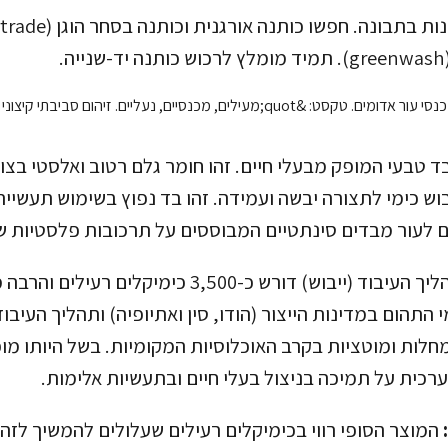
.
leath) הוא בד טבעי המופק מבעלי חיים. זהו חומר גלם רטוב ואלסטי 
וש כימי לתצורה יבשה ועמידה. זהו בד נפוץ בשימוש תעשיית
 לעור מבדים סינתטיים המבוססים על תרכובות פלסטיות ש
תהליך העיבוד (ייבוש) דורש כ-3,500 כימיקלים ר
 התהום במדינות הייצור (הודו, סין ואתיופיה) ותהליך העיבוד
לות ומוטציות בקרב האוכלוסיות המקומיות. בשל היותו מו
רכית על תמיכה בניצול בעלי חיים ובתעשיות אלימות.
המוצר הסופי רווי בכימיקלים רעילים שעלולים להמשיך לזה