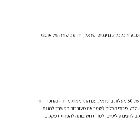
טבע והכלכלה. גרינפיס ישראל, יחד עם שורה של ארגוני
עדכון שבועי מגרינפיס ישראל: השירות המטאורולוגי מזהיר מגלי חום קיצוניים של 50 מעלות בישראל, עם התחממות מהירה וארוכה. דוח
 לחץ ציבורי הצליח לשמר את מעורבות המשרד להגנת
ב לחצים פוליטיים, למרות חשיבותה להפחתת פקקים