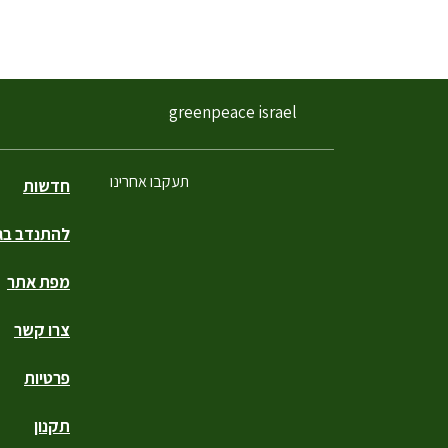
greenpeace israel
תעקבו אחרינו
חדשות
להתנדב בגר
פייסבוק
טוויטר
יוטיוב
אינסטגרם
טיקטוק
מפת אתר
צרו קשר
פרטיות
תקנון