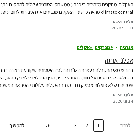
האקלים. מחקרים מזהירים כי כרבע ממשחקי הטורניר עלולים להתקיים בתנאי
המתוכננים.
אלעד איבס
11 ביוני 2026
אנרגיה
מבזקים
אקלים
אכלנו אותה
בחודש מאי התקבלה בעצרת האו״ם החלטה היסטורית שקובעת בצורה ברורה:
בהחלטה שמבוססת על חוות הדעת של בית הדין הבינלאומי לצדק בהאג, האו
שמדינות שלא פועלות מספיק נגד משבר האקלים עלולות להפר את המשפט 
אלעד איבס
4 ביוני 2026
לחזור
1
2
3
…
26
להמשיך