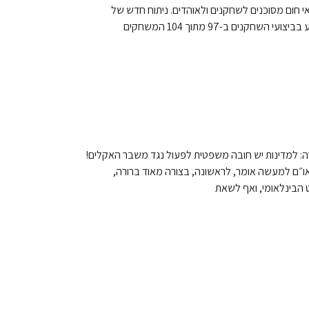
 חום מסוכנים לשחקנים ולאוהדים. ניתוח חדש של
climate central מראה כי שינויי האקלים מגבירים את הסבירות לחום שיפגע בביצועי השחקנים ב-97 מתוך 104 המשחקים
 למדינות יש חובה משפטית לפעול נגד משבר האקלים!
״ם למעשה אומר, לראשונה, בצורה מאוד ברורה,
הבינלאומי, ואף לשאת