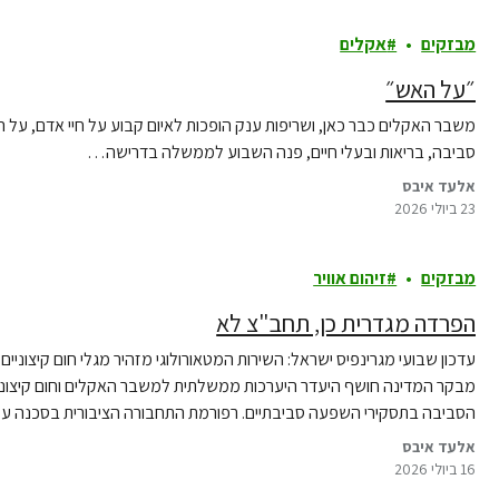
מבזקים
אקלים
״על האש״
משבר האקלים כבר כאן, ושריפות ענק הופכות לאיום קבוע על חיי אדם, על ה
סביבה, בריאות ובעלי חיים, פנה השבוע לממשלה בדרישה…
אלעד איבס
23 ביולי 2026
מבזקים
זיהום אוויר
הפרדה מגדרית כן, תחב"צ לא
מבקר המדינה חושף היעדר היערכות ממשלתית למשבר האקלים וחום קיצוני.
הסביבה בתסקירי השפעה סביבתיים. רפורמת התחבורה הציבורית בסכנה עק
וזיהום. גרינפיס דורש…
אלעד איבס
16 ביולי 2026