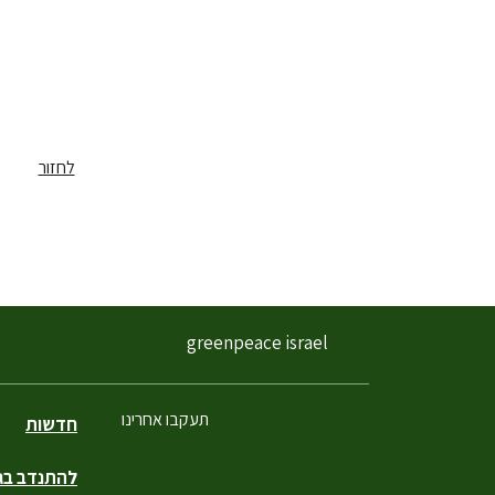
לחזור
greenpeace israel
תעקבו אחרינו
חדשות
להתנדב בגר