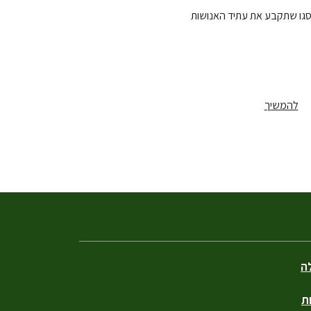
לסגו שתקבע את עתיד האנושות
להמשיך
לה
ת