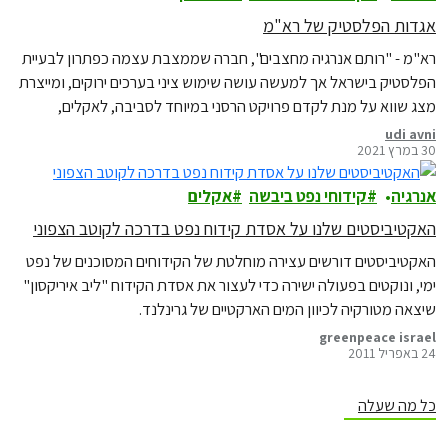
אגדות הפלסטיק של רא"מ
רא"מ - "רותם אנרגיה מחצבים", חברה שממצבת עצמה כפתרון לבעיית
הפלסטיק בישראל אך למעשה עושה שימוש ציני בערכים ירוקים, ומייצרת
מצג שווא על מנת לקדם פרויקט הרסני במיוחד לסביבה, לאקלים,
לכלכלה ולבריאות הציבור.
udi avni
30 במרץ 2021
אנרגיה
קידוחי נפט ביבשה
אקלים
האקטיביסטים שלנו על אסדת קידוח נפט בדרכה לקוטב הצפוני
האקטיביסטים דורשים עצירה מוחלטת של הקידוחים המסוכנים של נפט
ימי, ונוקטים בפעולה ישירה כדי לעצור את אסדת הקידוח "ליב איריקסון"
שיצאה מטורקיה לכיוון המים הארקטיים של גרינלנד.
greenpeace israel
24 באפריל 2011
כל מה שעלה