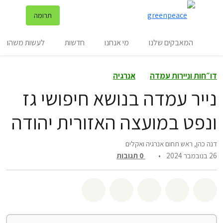
שינ
תרומה
תפריט
המאבקים שלנו
מי אנחנו
חדשות
לעשות משהו
דו״חות וניירות עמדה
אנרגיה
נייר עמדה בנושא חיפושי גז
ונפט במועצה האזורית יהודה
דנה כהן, ראש תחום אנרגיה ואקלים
26 בנובמבר 2024
•
0
תגובות
שיתוף whatsapp
שיתוף facebook
שיתוף twitter
שיתוף email
לשתף בbluesky