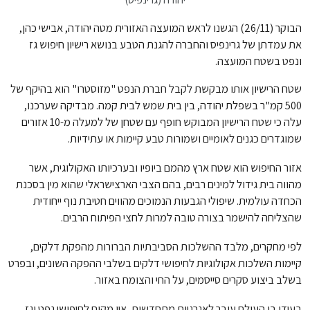
הבוקר (26/11) הגשנו לראש המועצה האזורית מטה יהודה, אבישי כהן,
את עמדתן של גרינפיס והחברה להגנת הטבע בנושא רישיון חיפוש גז
ונפט בשטח המועצה.
שטח הרישיון אותו מבקשת לקבל חברת הנפט "מזוסטרו" הוא בהיקף של
500 קמ"ר בשפלת יהודה, בין בית שמש לבית קמה. מבדיקה שערכנו,
עלה כי שטח הרישיון המבוקש חופף עם שטחן של למעלה מ-10 אזורים
שמוגדרים כגנים לאומיים ושמורות טבע קיימות או עתידיות.
אזור החיפוש הוא שטח ארץ מהמם ביופיו ובערכיותו האקולוגית, אשר
מהווה בית גידול למינים רבים, בהם הצבי הארצישראלי שהוא מין בסכנת
הכחדה עולמית. שיפולי הגבעות הנמוכים מהווים חטיבת נוף ייחודית
שהצליחה להישמר בצורה טובה למרות לחצי הפיתוח הרבים.
לפי מחקרים, מלבד ההשלכות הסביבתיות הברורות מהפקת דלקים,
קיימות השלכות אקולוגיות לחיפושי דלקים בשלבי ההפקה השונים, ובפרט
בשלב ביצוע סקרים סייסמים, על החי והצומח באזור.
בעידן בו העולם עובר לאנרגיות מתחדשות, אין מקום לחיפושי נפט וגז