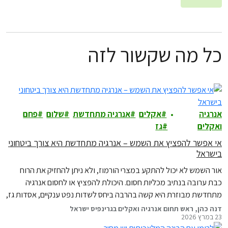
כל מה שקשור לזה
אנרגיה
אקלים
אנרגיה מתחדשת
שלום
פחם
ואקלים
גז
אי אפשר להפציץ את השמש – אנרגיה מתחדשת היא צורך ביטחוני
בישראל
אור השמש לא יכול להתקע במצרי הורמוז, ולא ניתן להחזיק את הרוח
כבת ערובה בנתיב מכליות חסום. היכולת להפציץ או לחסום אנרגיה
מתחדשת מבוזרת היא קשה בהרבה ביחס לשדות נפט ענקיים, אסדות גז,
צינורות שינוע או תחנות כוח. האויבים אולי יכולים לאיים על תחנות הכוח
דנה כהן, ראש תחום אנרגיה ואקלים בגרינפיס ישראל
23 במרץ 2026
ואסדות הגז שלנו, אבל הם לעולם לא יוכלו לכבות את…