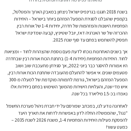
בשנת 2018 חגגנו בגרינפיס ישראל ניצחון במאבק הארוך והמטלטל,
בקמפיין שהובלנו לסגירת המפעל המזהם ביותר בישראל – היחידות
הפחמיות הישנות והמזהמות של חדרה, יחידות 1-4 של אורות רבין.
ההכרזה של שר האנרגיה דאז, יובל שטייניץ, קבעה שמדינת ישראל
תפסיק להשתמש בפחם עד סוף שנת 2025.
אך בשנים האחרונות נוכחו לדעת פעם נוספת שהצהרות לחוד – ומציאות
לחוד. היחידות הפחמיות (יחידות 1-4) בתחנת הכוח אורות רבין שבחדרה
היו אמורות להיסגר כבר ביוני 2022, אך סגירתן מתעכבת שוב ושוב
מטעמים שונים. אי אפשר להתעלם מהעובדה שתחנת הכוח אורות רבין,
המפעל המזהם בישראל, גורמת לתמותה מוקדמת של למעלה מ-300
איש מדי שנה, והעלויות הישירות מהמשך השימוש בפחם ביחידות אלו
נאמדו בכ-1.5 מיליארד בכל שנה.
לאחרונה נודע לנו, במכתב שפורסם על ידי חברת ניהול מערכת החשמל
"נגה", שהממשלה החלה לדון באפשרות לדחות את תאריך היעד
להפסקת פעילות היחידות הפחמיות 1-4, משנת 2026 לשנת 2035 –
כמעט עשור!