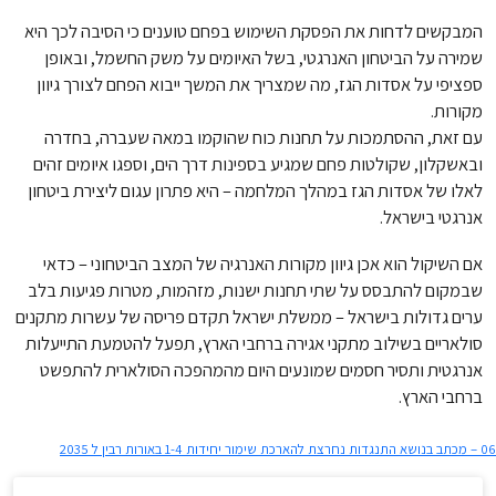
המבקשים לדחות את הפסקת השימוש בפחם טוענים כי הסיבה לכך היא
שמירה על הביטחון האנרגטי, בשל האיומים על משק החשמל, ובאופן
ספציפי על אסדות הגז, מה שמצריך את המשך ייבוא הפחם לצורך גיוון
מקורות.
עם זאת, ההסתמכות על תחנות כוח שהוקמו במאה שעברה, בחדרה
ובאשקלון, שקולטות פחם שמגיע בספינות דרך הים, וספגו איומים זהים
לאלו של אסדות הגז במהלך המלחמה – היא פתרון עגום ליצירת ביטחון
אנרגטי בישראל.
אם השיקול הוא אכן גיוון מקורות האנרגיה של המצב הביטחוני – כדאי
שבמקום להתבסס על שתי תחנות ישנות, מזהמות, מטרות פגיעות בלב
ערים גדולות בישראל – ממשלת ישראל תקדם פריסה של עשרות מתקנים
סולאריים בשילוב מתקני אגירה ברחבי הארץ, תפעל להטמעת התייעלות
אנרגטית ותסיר חסמים שמונעים היום מהמהפכה הסולארית להתפשט
ברחבי הארץ.
06 – מכתב בנושא התנגדות נחרצת להארכת שימור יחידות 1-4 באורות רבין ל 2035