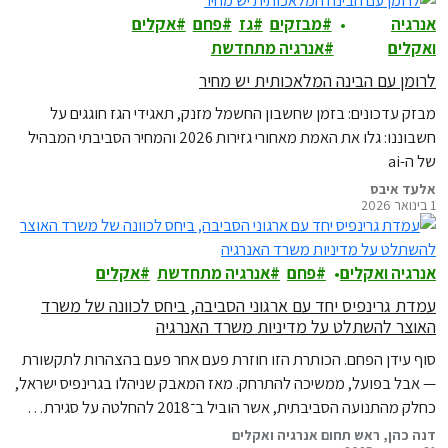
אנרגיה
מבזקים
גז
פחם
אקלים
ואקלים
אנרגיה מתחדשת
לרומן עם הבינה המלאכותית יש מחיר
מבזק עדכונים: בזמן שחשבון החשמל מזנק, תאגידי הגז חוגגים על
חשבוננו: גלו את האמת מאחורי גזירות 2026 והמחיר הסביבתי המבהיל
של ה-ai
אלעד איבס
1 בינואר 2026
אנרגיה ואקלים
פחם
אנרגיה מתחדשת
אקלים
עמדת גרינפיס יחד עם ארגוני הסביבה, ביחס לכוונה של משרד
האוצר להשתלט על מדיניות משרד האנרגיה
סוף עידן הפחם. הכותרת הזו חוזרת פעם אחר פעם בהצהרות לתקשורת
— אבל בפועל, ממשיכה להתרחק. מאז המאבק שניהלו בגרינפיס ישראל,
כחלק מהתנועה הסביבתית, אשר הוביל ב־2018 להחלטה על סגירת…
דנה כהן, ראש תחום אנרגיה ואקלים