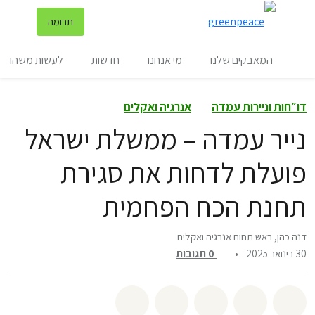
שינ
תרומה
תפריט
המאבקים שלנו
מי אנחנו
חדשות
לעשות משהו
דו״חות וניירות עמדה
אנרגיה ואקלים
נייר עמדה – ממשלת ישראל
פועלת לדחות את סגירת
תחנת הכח הפחמית
דנה כהן, ראש תחום אנרגיה ואקלים
30 בינואר 2025
•
0
תגובות
שיתוף whatsapp
שיתוף facebook
שיתוף twitter
שיתוף email
לשתף בbluesky