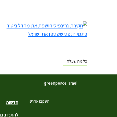
כל מה שעלה
greenpeace israel
תעקבו אחרינו
חדשות
להתנדב בגר