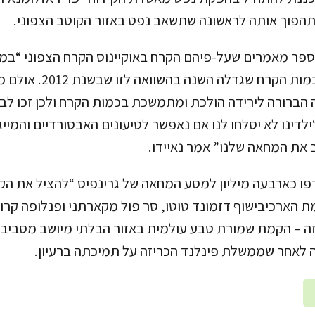
תהפוך אותה לראשונה שתשאב נפט באזור הקוטב הצפוני.
ספר מאמרים שעל-פיהם הקרח באוקיינוס הקרח הצפוני “במ
מות הקרח שגדלה השנה בהשוואה לזו שבשנת
2012
. אולם 
הברורה לירידה הולכת ומתמשכת בכמות הקרח ולכן זכו לב
“ילדינו לא יסלחו לנו אם נאפשר לטיעונים האבסורדיים והמייג
 את המחאה שלנו” אמר נאיידו.
ו כארבעה מיליון למסע המחאה של גרינפיס “להציל את הקו
מת הארכיבישוף דזמונד טוטו, סר פול מקארתני ופנלופה קר
ה – הקמת שמורת טבע עולמית באזור הבלתי מיושב מסביב ל
 לאחר שממשלת פינלנד הכריזה על תמיכתה ברעיון.