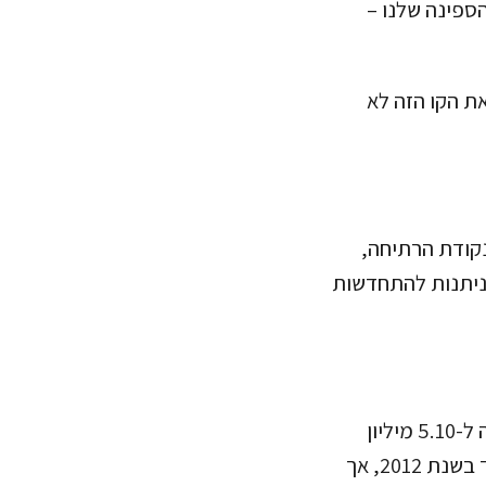
ספינה שלנו –
את הקו הזה לא
לנקודת הרתיחה,
שניתנות להתחדשות
מרכז המידע הלאומי האמריקני לחקר שלג וקרח (nsidc) טוען שכמות הקרח ירדה ל-5.10 מיליון
2012
, אך