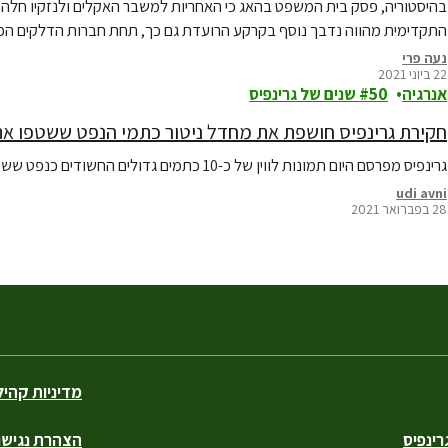
בהיסטוריה, פסק בית המשפט בהאג כי האחריות למשבר האקלים ולנזקיו חלה ג
התקדימית מהווה נדבך נוסף בקרקע הרועדת גם כך, תחת חברות הדלקים הפוס
נעה פרי
22 ביוני 2021
אנרגיה
50 שנים של גרינפיס
חקירת גרינפיס חושפת את מחדל ניטור כתמי הנפט ששטפו את
גרינפיס מפרסם היום תמונות לווין של כ-10 כתמים גדולים החשודים כנפט ששטפו את חופי ישראל ב-140 ק״מ של זפת רעילה
udi avni
28 בפברואר 2021
מדיניות קהי
ינפיס
הצהרת נגישו