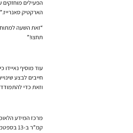
הפעילים מוחזקים ע
הארקטיק סאנרייז.”
“זאת השעה למתוח קו
תחצו!”
עוד מוסיף נאיידו כ
חייבים לבצע שינוי
וזאת כדי להתמודד 
קמ”ר ב-13 בספטמבר השנה. הכמות הנוכחית גבוהה אמנם משיא השפל שנמדד בשנת