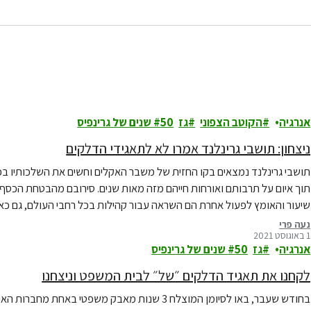
אנרגיה
הקוטב הצפוני
גז
50 שנים של גרינפיס
ניצחון: תושבי גרינלנד אמרו לא לתאגידי הדלקים
תושבי גרינלנד נמצאים בקו החזית של משבר האקלים וחשים את השלכותיו בכל
תוך איום על תרבותם ואורחות חייהם מזה מאות שנים. סירובם מהבטחת הכסף ה
שיעור והאומץ לפעול אחרת הם השראה עבור קהילות בכל רחבי העולם, גם כאן
נעה פרי
1 באוגוסט 2021
אנרגיה
גז
50 שנים של גרינפיס
לקחנו את תאגיד הדלקים ״של״ לבית המשפט וניצחנו
בחודש שעבר, באו לסיומן המוצלח 3 שנות מאבק משפטי