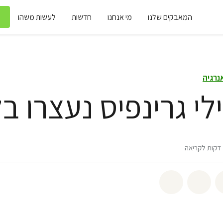
המאבקים שלנו
מי אנחנו
חדשות
לעשות משהו
נרגיה
ה
שיתוף twitter
שיתוף email
לשתף בbluesky