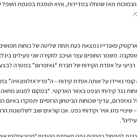
מהנמוכות מאז שהחלו במדידות, והיא תומכת במגמת השפל 
.
ארקטיק סאנרייז נמצאת כעת תחת שליטה של כוחות חמושים 
19: שעון מוסקבה. משמר החופים עצר ועיכב לחקירה שני פעילים בינל
ם רביעי על אסדת הקידוח של חברת “גאזפרום” במטרה לב
קומי נאיידו על אותה אסדת קידוח – ה”פריראזלומנאיה” בת
חות נגד קידוחי הנפט באזור הארקטי. “במקום למנוע מחא
 גאזפרום, עדיף שכוחות הביטחון הרוסיים יתמקדו באיום ה
שינויי מזג אויר וקידוחי נפט. אנו קוראים שוב לשלטונות הר
ילינו”.
ננת להתחיל בהפקת נפט מאסדת הקידוח “פריראזלומנאיה”