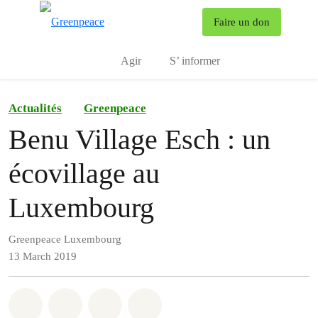
To
Faire un don
Menu
Agir
S’ informer
Actualités
Greenpeace
Benu Village Esch : un
écovillage au
Luxembourg
Greenpeace Luxembourg
13 March 2019
Share on Whatsapp
Share on Facebook
Share via Email
Share on Bluesky