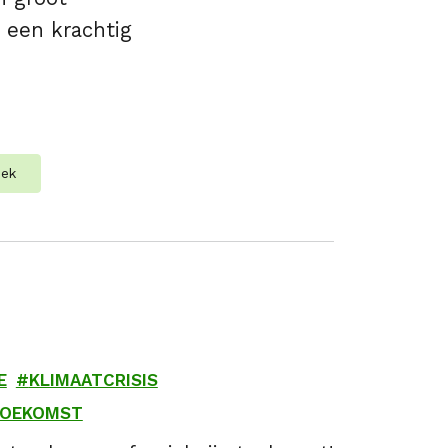
 een krachtig
iek
E
KLIMAATCRISIS
TOEKOMST