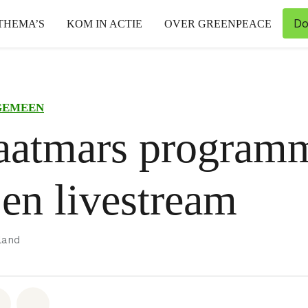
Do
THEMA’S
KOM IN ACTIE
OVER GREENPEACE
GEMEEN
aatmars program
 en livestream
land
hatsapp
op Facebook
Deel via Email
Share on Bluesky