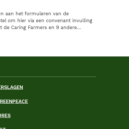
en aan het formuleren van de
el om hier via een convenant invulling
et de Caring Farmers en 9 andere
ndbouw, Visserij, Voedselzekerheid…
ERSLAGEN
GREENPEACE
URES