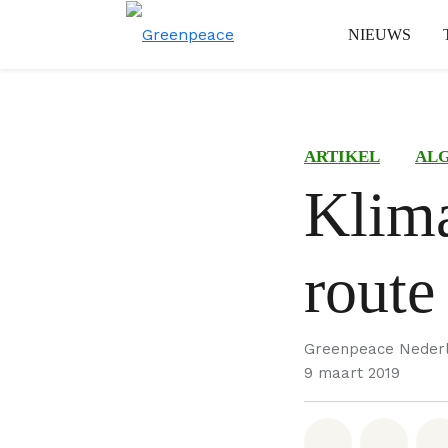
NIEUWS
ARTIKEL
AL
Klim
route
Greenpeace Neder
9 maart 2019
Deel op W
Deel 