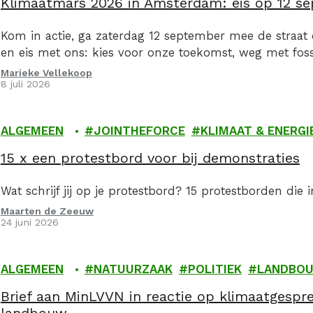
Klimaatmars 2026 in Amsterdam: eis op 12 sep
Kom in actie, ga zaterdag 12 september mee de straat
en eis met ons: kies voor onze toekomst, weg met fossi
Marieke Vellekoop
8 juli 2026
ALGEMEEN
JOINTHEFORCE
KLIMAAT & ENERGI
15 x een protestbord voor bij demonstraties
Wat schrijf jij op je protestbord? 15 protestborden die 
Maarten de Zeeuw
24 juni 2026
ALGEMEEN
NATUURZAAK
POLITIEK
LANDBO
Brief aan MinLVVN in reactie op klimaatgespr