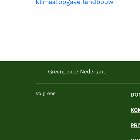
Greenpeace Nederland
Volg ons
DO
KO
Facebook
Instagram
LinkedIn
YouTube
WhatsApp
TikTok
Threads
Blues
PR