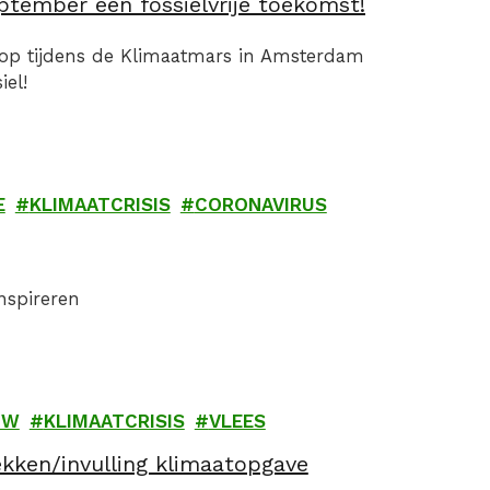
tember een fossielvrije toekomst!
 op tijdens de Klimaatmars in Amsterdam
el!
E
KLIMAATCRISIS
CORONAVIRUS
inspireren
UW
KLIMAATCRISIS
VLEES
ekken/invulling klimaatopgave