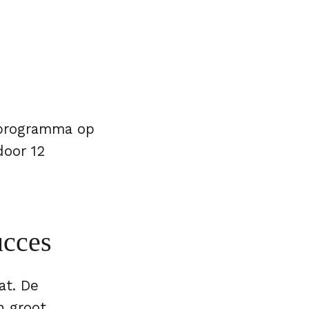
t programma op
door 12
ucces
at. De
n groot