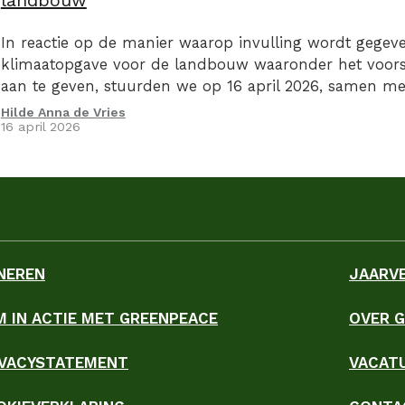
landbouw
In reactie op de manier waarop invulling wordt gegev
klimaatopgave voor de landbouw waaronder het voorst
aan te geven, stuurden we op 16 april 2026, samen m
organsiaties een kritische brief aan de Minister van La
Hilde Anna de Vries
16 april 2026
NEREN
JAARV
M IN ACTIE MET GREENPEACE
OVER 
ky
IVACYSTATEMENT
VACAT