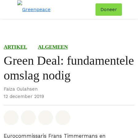
Doneer
Menu
Zoe
ARTIKEL
ALGEMEEN
Green Deal: fundamentele
omslag nodig
Faiza Oulahsen
12 december 2019
Deel op Whatsapp
Deel op Facebook
Deel via Email
Share on Bluesky
Eurocommissaris Frans Timmermans en