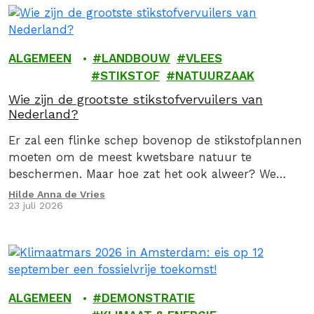
ALGEMEEN
LANDBOUW
VLEES
STIKSTOF
NATUURZAAK
Wie zijn de grootste stikstofvervuilers van
Nederland?
Er zal een flinke schep bovenop de stikstofplannen
moeten om de meest kwetsbare natuur te
beschermen. Maar hoe zat het ook alweer? We
geven je graag een stoomcursus
Hilde Anna de Vries
23 juli 2026
stikstofproblematiek.
ALGEMEEN
DEMONSTRATIE