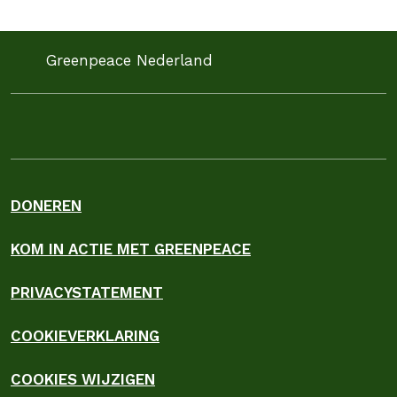
en 9 andere organsiaties een kritische brief aan de
Minister van Landbouw, Visserij, Voedselzekerheid…
Greenpeace Nederland
DONEREN
KOM IN ACTIE MET GREENPEACE
PRIVACYSTATEMENT
COOKIEVERKLARING
COOKIES WIJZIGEN