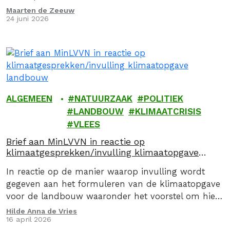
Maarten de Zeeuw
24 juni 2026
ALGEMEEN
NATUURZAAK
POLITIEK
LANDBOUW
KLIMAATCRISIS
VLEES
Brief aan MinLVVN in reactie op
klimaatgesprekken/invulling klimaatopgave
landbouw
In reactie op de manier waarop invulling wordt
gegeven aan het formuleren van de klimaatopgave
voor de landbouw waaronder het voorstel om hier
via een convenant invulling aan te geven, stuurden
Hilde Anna de Vries
16 april 2026
we op 16 april 2026, samen met de Caring Farmers