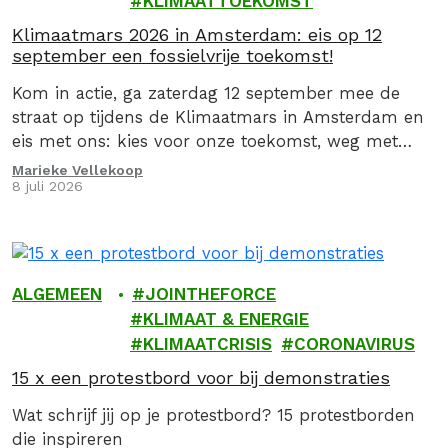
KLIMAATTOEKOMST
Klimaatmars 2026 in Amsterdam: eis op 12
september een fossielvrije toekomst!
Kom in actie, ga zaterdag 12 september mee de
straat op tijdens de Klimaatmars in Amsterdam en
eis met ons: kies voor onze toekomst, weg met
fossiel!
Marieke Vellekoop
8 juli 2026
ALGEMEEN
JOINTHEFORCE
KLIMAAT & ENERGIE
KLIMAATCRISIS
CORONAVIRUS
15 x een protestbord voor bij demonstraties
Wat schrijf jij op je protestbord? 15 protestborden
die inspireren