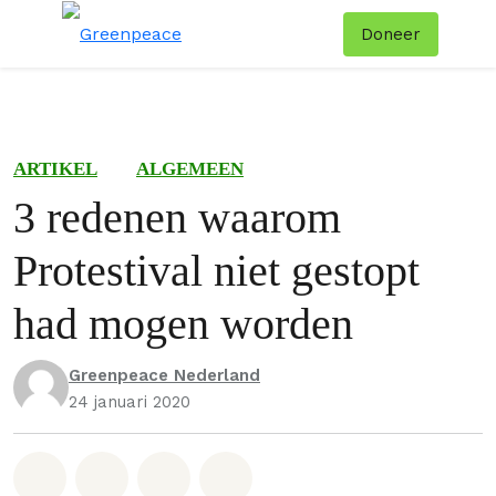
Doneer
Menu
Zoe
ARTIKEL
ALGEMEEN
3 redenen waarom
Protestival niet gestopt
had mogen worden
Greenpeace Nederland
24 januari 2020
Deel op Whatsapp
Deel op Facebook
Deel via Email
Share on Bluesky