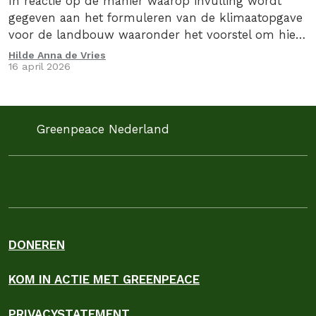
In reactie op de manier waarop invulling wordt
gegeven aan het formuleren van de klimaatopgave
voor de landbouw waaronder het voorstel om hier
via een convenant invulling aan te geven, stuurden
Hilde Anna de Vries
16 april 2026
we op 16 april 2026, samen met de Caring Farmers
en 9 andere organsiaties een kritische brief aan de
Minister van Landbouw, Visserij, Voedselzekerheid…
Greenpeace Nederland
DONEREN
KOM IN ACTIE MET GREENPEACE
PRIVACYSTATEMENT