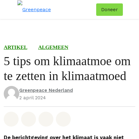
Doneer
Menu
Zoe
ARTIKEL
ALGEMEEN
5 tips om klimaatmoe om
te zetten in klimaatmoed
Greenpeace Nederland
2 april 2024
Deel op Whatsapp
Deel op Facebook
Deel via Email
Share on Bluesky
De berichtgeving over het klimaat is vaak niet