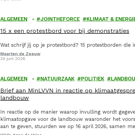
ALGEMEEN
JOINTHEFORCE
KLIMAAT & ENERGI
15 x een protestbord voor bij demonstraties
Wat schrijf jij op je protestbord? 15 protestborden die 
Maarten de Zeeuw
24 juni 2026
ALGEMEEN
NATUURZAAK
POLITIEK
LANDBO
Brief aan MinLVVN in reactie op klimaatgespr
landbouw
In reactie op de manier waarop invulling wordt gegev
klimaatopgave voor de landbouw waaronder het voorst
aan te geven, stuurden we op 16 april 2026, samen m
organsiaties een kritische brief aan de Minister van La