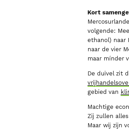
Kort sameng
Mercosurlanden
volgende: Mee
ethanol) naar
naar de vier M
maar mínder 
De duivel zit 
vrijhandelsov
gebied van
kl
Machtige econ
Zij zullen all
Maar wij zijn