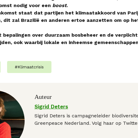
omst nodig voor een
boost
.
nkomst staat dat partijen het klimaatakkoord van Parij
 dit zal Brazilië en anderen ertoe aanzetten om op he
t bepalingen over duurzaam bosbeheer en de verplichti
ijden, ook waarbij lokale en inheemse gemeenschappe
#
Klimaatcrisis
Auteur
Sigrid Deters
Sigrid Deters is campagneleider biodiversitei
Greenpeace Nederland. Volg haar op Twitter