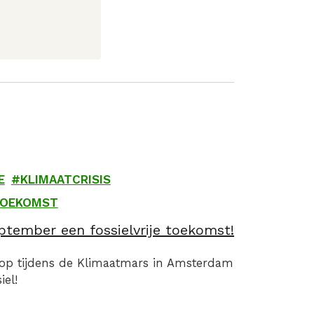
E
KLIMAATCRISIS
TOEKOMST
tember een fossielvrije toekomst!
 op tijdens de Klimaatmars in Amsterdam
el!