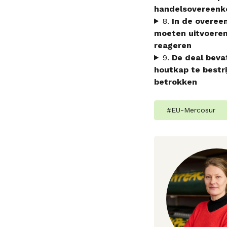
handelsovereenk
8.
In de overee
moeten uitvoeren,
reageren
9.
De deal beva
houtkap te bestr
betrokken
#
EU-Mercosur