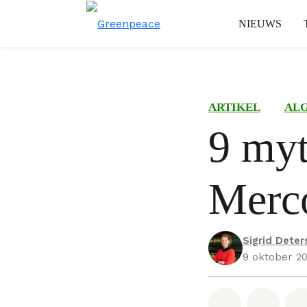
NIEUWS
ARTIKEL
AL
9 myt
Merco
Sigrid Deter
9 oktober 2
Deel op W
Deel 