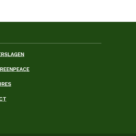
ERSLAGEN
GREENPEACE
URES
CT