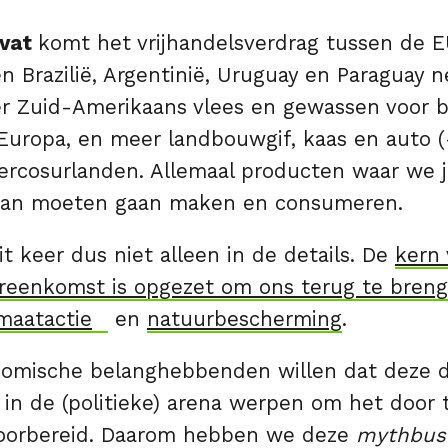
evat
komt het vrijhandelsverdrag tussen de E
 Brazilië, Argentinië, Uruguay en Paraguay n
r Zuid-Amerikaans vlees en gewassen voor b
 Europa, en meer landbouwgif, kaas en auto 
ercosurlanden. Allemaal producten waar we j
van moeten gaan maken en consumeren.
dit keer dus niet alleen in de details. De
kern 
ereenkomst is opgezet om ons terug te bren
imaatactie
en
natuurbescherming
.
omische belanghebbenden willen dat deze d
es in de (politieke) arena werpen om het door 
 voorbereid. Daarom hebben we deze
mythbus