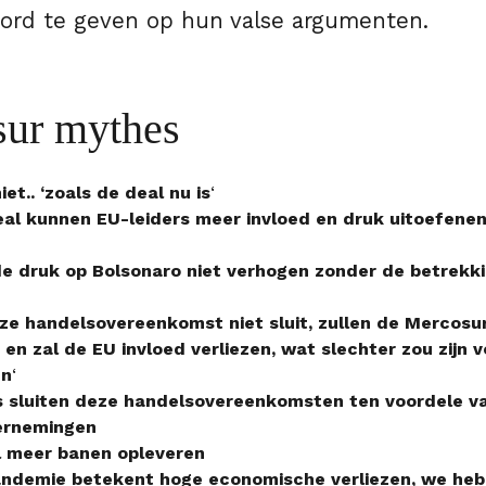
rd te geven op hun valse argumenten.
sur mythes
et.. ‘zoals de deal nu is
‘
eal kunnen EU-leiders meer invloed en druk uitoefenen 
de druk op Bolsonaro niet verhogen zonder de betrekki
eze handelsovereenkomst niet sluit, zullen de Mercosu
 en zal de EU invloed verliezen, wat slechter zou zijn v
en
‘
s sluiten deze handelsovereenkomsten ten voordele va
ernemingen
l meer banen opleveren
ndemie betekent hoge economische verliezen, we he