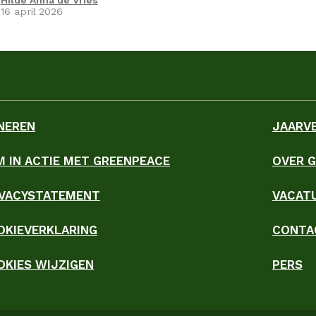
Hilde Anna de Vries
16 april 2026
NEREN
JAARV
M IN ACTIE MET GREENPEACE
OVER 
ky
IVACYSTATEMENT
VACAT
OKIEVERKLARING
CONTA
OKIES WIJZIGEN
PERS