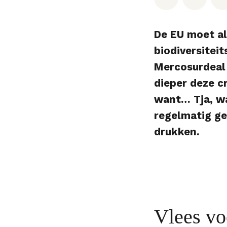
De EU moet al
biodiversitei
Mercosurdeal 
dieper deze cr
want… Tja, wa
regelmatig ge
drukken.
Vlees vo