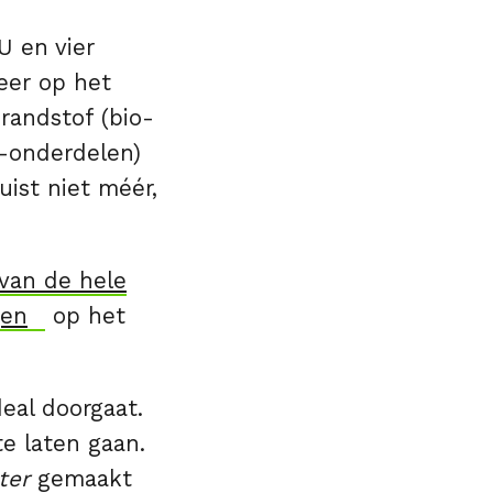
U en vier
eer op het
randstof (bio-
(-onderdelen)
uist niet méér,
van de hele
gen
op het
eal doorgaat.
te laten gaan.
ter
gemaakt