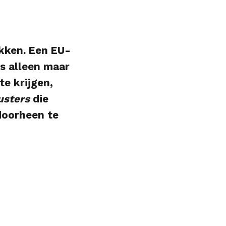
akken. Een EU-
s alleen maar
te krijgen,
sters
die
doorheen te