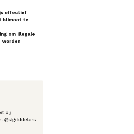
s effectief
t klimaat te
ng om illegale
n worden
t bij
: @sigriddeters