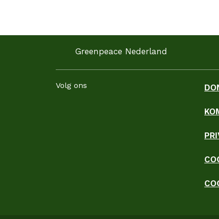
Greenpeace Nederland
Volg ons
DO
KO
Facebook
Instagram
LinkedIn
YouTube
WhatsApp
TikTok
Threads
Blues
PR
CO
CO