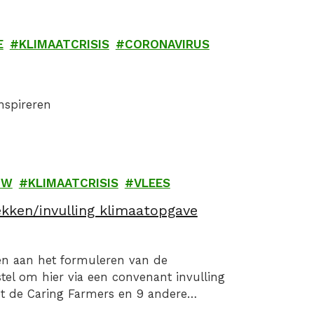
E
KLIMAATCRISIS
CORONAVIRUS
inspireren
UW
KLIMAATCRISIS
VLEES
ekken/invulling klimaatopgave
en aan het formuleren van de
el om hier via een convenant invulling
et de Caring Farmers en 9 andere
ndbouw, Visserij, Voedselzekerheid…