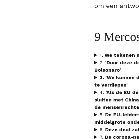
om een antwoo
9 Merco
1.
We tekenen ni
2.
‘Door deze d
Bolsonaro
‘
3. ‘We kunnen 
te verdiepen
‘
4.
‘Als de EU d
sluiten met China
de mensenrecht
5.
De EU-leider
middelgrote ond
6.
Deze deal za
7.
De corona-pa