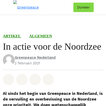
Doneer
Menu
Zoe
ARTIKEL
ALGEMEEN
In actie voor de Noordzee
Greenpeace Nederland
2 februari 2021
Deel op Whatsapp
Deel op Facebook
Deel via Email
Share on Bluesky
Al sinds het begin van Greenpeace in Nederland, is
de vervuiling en overbevissing van de Noordzee
onze prioriteit. We doen wetenschappelijk