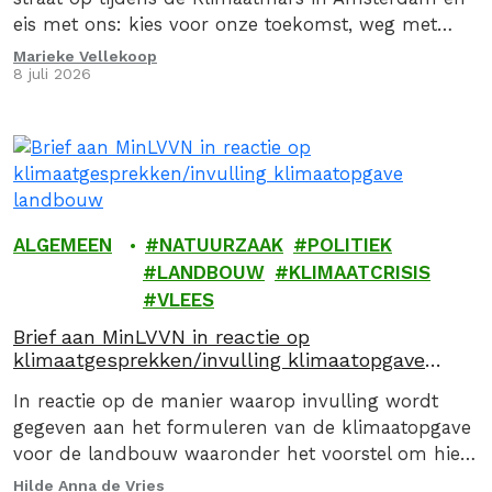
eis met ons: kies voor onze toekomst, weg met
fossiel!
Marieke Vellekoop
8 juli 2026
ALGEMEEN
NATUURZAAK
POLITIEK
LANDBOUW
KLIMAATCRISIS
VLEES
Brief aan MinLVVN in reactie op
klimaatgesprekken/invulling klimaatopgave
landbouw
In reactie op de manier waarop invulling wordt
gegeven aan het formuleren van de klimaatopgave
voor de landbouw waaronder het voorstel om hier
via een convenant invulling aan te geven, stuurden
Hilde Anna de Vries