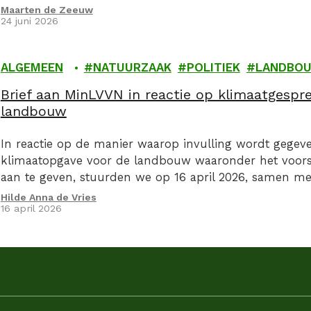
Maarten de Zeeuw
24 juni 2026
ALGEMEEN
NATUURZAAK
POLITIEK
LANDBO
Brief aan MinLVVN in reactie op klimaatgespr
landbouw
In reactie op de manier waarop invulling wordt gegev
klimaatopgave voor de landbouw waaronder het voorst
aan te geven, stuurden we op 16 april 2026, samen m
organsiaties een kritische brief aan de Minister van La
Hilde Anna de Vries
16 april 2026