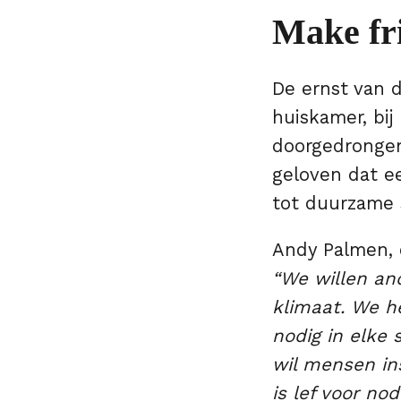
Make fr
De ernst van de
huiskamer, bij 
doorgedrongen
geloven dat e
tot duurzame
Andy Palmen, 
“We willen an
klimaat. We h
nodig in elke 
wil mensen ins
is lef voor no