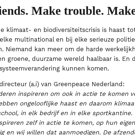
iends. Make trouble. Make
 klimaat- en biodiversiteitscrisis is haast to
elke multinational en bij elke serieuze politie
. Niemand kan meer om de harde werkelijkh
en groene, duurzame wereld haalbaar is. En
 systeemverandering kunnen komen.
directeur (a.i) van Greenpeace Nederland:
deren inspireren om ook in actie te komen v
ebben ongelooflijke haast en daarom klimaa
school, in elk bedrijf en in elke sportkantine
pireren zelf in actie te komen, op hun eige
dig en wij willen dat aanmoedigen. De afzend