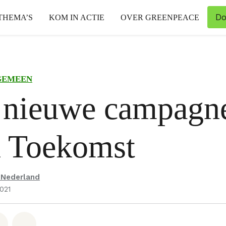
Do
THEMA’S
KOM IN ACTIE
OVER GREENPEACE
GEMEEN
 nieuwe campagn
 Toekomst
 Nederland
2021
hatsapp
op Facebook
Deel via Email
Share on Bluesky