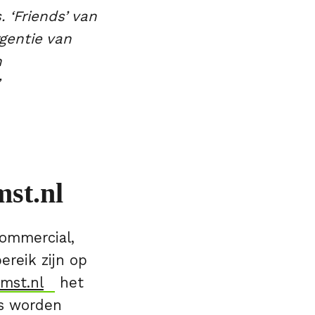
 ‘Friends’ van
gentie van
n
”
mst.nl
ommercial,
ereik zijn op
mst.nl
het
es worden