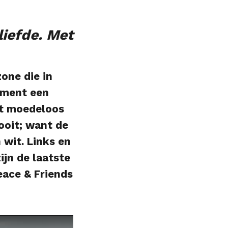
liefde. Met
one die in
ument een
st moedeloos
ooit;
want de
 wit. Links en
ijn de laatste
eace & Friends