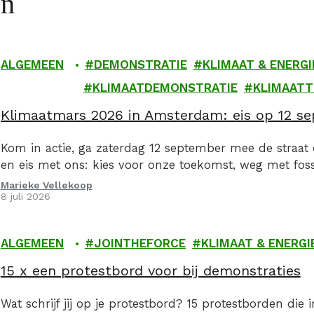
en
ALGEMEEN
DEMONSTRATIE
KLIMAAT & ENERGI
KLIMAATDEMONSTRATIE
KLIMAAT
Klimaatmars 2026 in Amsterdam: eis op 12 sep
Kom in actie, ga zaterdag 12 september mee de straat
en eis met ons: kies voor onze toekomst, weg met fossi
Marieke Vellekoop
8 juli 2026
ALGEMEEN
JOINTHEFORCE
KLIMAAT & ENERGI
15 x een protestbord voor bij demonstraties
Wat schrijf jij op je protestbord? 15 protestborden die 