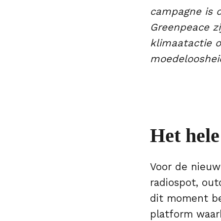
campagne is da
Greenpeace zi
klimaatactie 
moedeloosheid
Het hele
Voor de nieuw
radiospot, out
dit moment bel
platform waarb