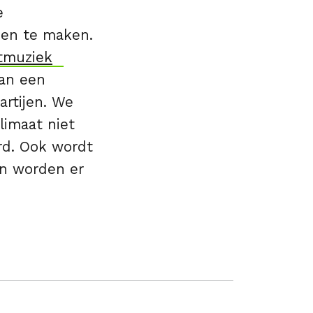
e
oen te maken.
tmuziek
aan een
artijen. We
limaat niet
rd. Ook wordt
n worden er