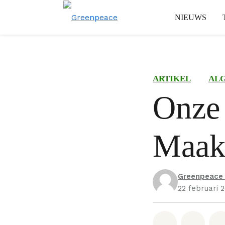
NIEUWS
ARTIKEL
AL
Onze
Maak
Greenpeace
22 februari 
Deel op W
Deel 