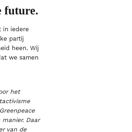
 future.
t in iedere
ke partij
eid heen. Wij
 dat we samen
oor het
tactivisme
. Greenpeace
n manier. Daar
er van de