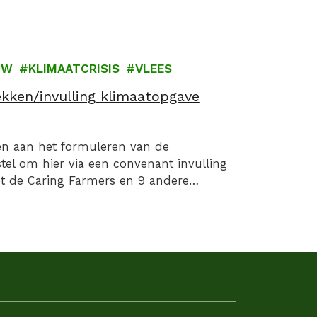
UW
KLIMAATCRISIS
VLEES
ekken/invulling klimaatopgave
en aan het formuleren van de
el om hier via een convenant invulling
et de Caring Farmers en 9 andere
ndbouw, Visserij, Voedselzekerheid…