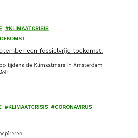
E
KLIMAATCRISIS
TOEKOMST
tember een fossielvrije toekomst!
 op tijdens de Klimaatmars in Amsterdam
el!
E
KLIMAATCRISIS
CORONAVIRUS
inspireren