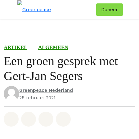
Doneer
Menu
Zoe
ARTIKEL
ALGEMEEN
Een groen gesprek met
Gert-Jan Segers
Greenpeace Nederland
25 februari 2021
Deel op Whatsapp
Deel op Facebook
Deel via Email
Share on Bluesky