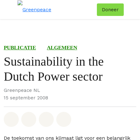
Doneer
Menu
Zoe
PUBLICATIE
ALGEMEEN
Sustainability in the
Dutch Power sector
Greenpeace NL
15 september 2008
Deel op Whatsapp
Deel op Facebook
Deel via Email
Share on Bluesky
De toekomst van ons klimaat ligt voor een belangrijk