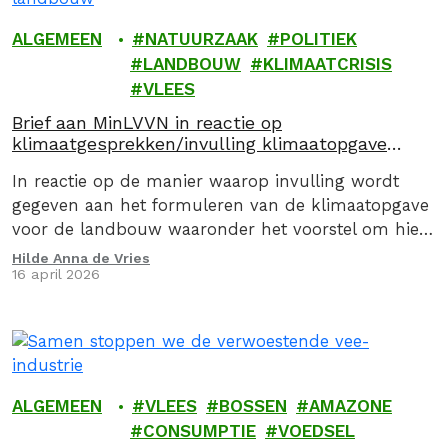
ALGEMEEN
NATUURZAAK
POLITIEK
LANDBOUW
KLIMAATCRISIS
VLEES
Brief aan MinLVVN in reactie op
klimaatgesprekken/invulling klimaatopgave
landbouw
In reactie op de manier waarop invulling wordt
gegeven aan het formuleren van de klimaatopgave
voor de landbouw waaronder het voorstel om hier
via een convenant invulling aan te geven, stuurden
Hilde Anna de Vries
16 april 2026
we op 16 april 2026, samen met de Caring Farmers
en 9 andere organsiaties een kritische brief aan de
Minister van Landbouw, Visserij, Voedselzekerheid…
ALGEMEEN
VLEES
BOSSEN
AMAZONE
CONSUMPTIE
VOEDSEL