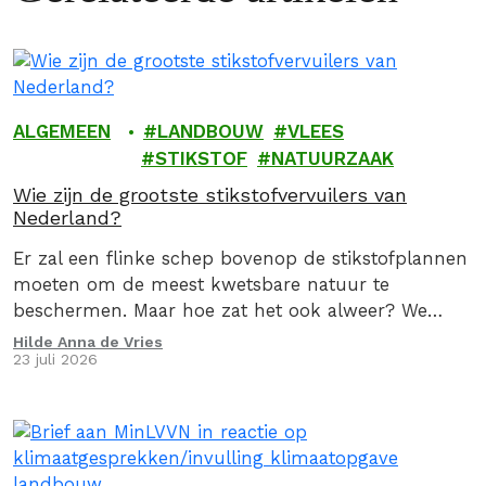
ALGEMEEN
LANDBOUW
VLEES
STIKSTOF
NATUURZAAK
Wie zijn de grootste stikstofvervuilers van
Nederland?
Er zal een flinke schep bovenop de stikstofplannen
moeten om de meest kwetsbare natuur te
beschermen. Maar hoe zat het ook alweer? We
geven je graag een stoomcursus
Hilde Anna de Vries
23 juli 2026
stikstofproblematiek.