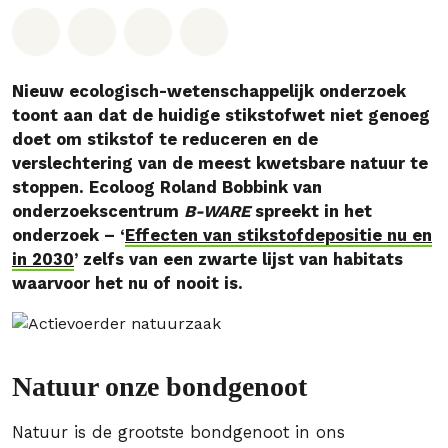
Deel op Whatsapp
Deel op Facebook
Deel via Email
Share on Bluesky
Nieuw ecologisch-wetenschappelijk onderzoek
toont aan dat de huidige stikstofwet niet genoeg
doet om stikstof te reduceren en de
verslechtering van de meest kwetsbare natuur te
stoppen. Ecoloog Roland Bobbink van
onderzoekscentrum
B-WARE
spreekt in het
onderzoek – ‘
Effecten van stikstofdepositie nu en
in 2030
’ zelfs van een zwarte lijst van habitats
waarvoor het nu of nooit is.
Natuur onze bondgenoot
Natuur is de grootste bondgenoot in ons