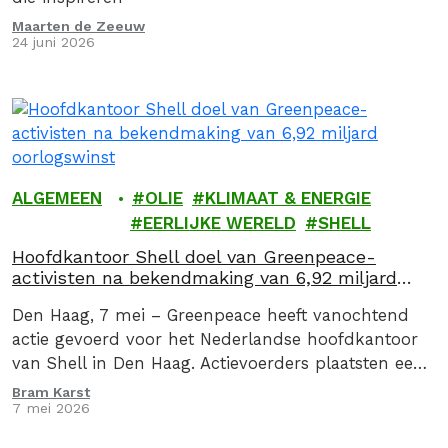
Maarten de Zeeuw
24 juni 2026
ALGEMEEN
OLIE
KLIMAAT & ENERGIE
EERLIJKE WERELD
SHELL
Hoofdkantoor Shell doel van Greenpeace-
activisten na bekendmaking van 6,92 miljard
oorlogswinst
Den Haag, 7 mei – Greenpeace heeft vanochtend
actie gevoerd voor het Nederlandse hoofdkantoor
van Shell in Den Haag. Actievoerders plaatsten een
drie meter hoge zuil met daarop de oorlogswinst…
Bram Karst
7 mei 2026