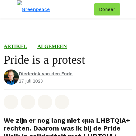
Doneer
Menu
Zoe
ARTIKEL
ALGEMEEN
Pride is a protest
Diederick van den Ende
27 juli 2023
Deel op Whatsapp
Deel op Facebook
Deel via Email
Share on Bluesky
We zijn er nog lang niet qua LHBTQIA+
rechten. Daarom was ik bij de Pride