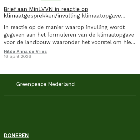
Brief aan MinLVVN in reactie op
klimaatgesprekken/invulling klimaatopgave
landbouw
In reactie op de manier waarop invulling wordt
gegeven aan het formuleren van de klimaatopgave
voor de landbouw waaronder het voorstel om hier
via een convenant invulling aan te geven, stuurden
Hilde Anna de Vries
16 april 2026
we op 16 april 2026, samen met de Caring Farmers
en 9 andere organsiaties een kritische brief aan de
Minister van Landbouw, Visserij, Voedselzekerheid…
Greenpeace Nederland
DONEREN