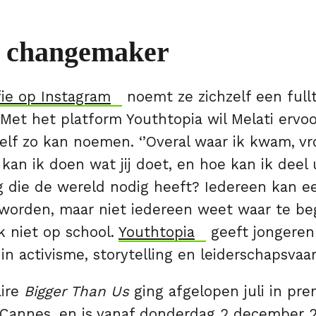
e changemaker
fie op Instagram
noemt ze zichzelf een full
Met het platform Youthtopia wil Melati ervoo
elf zo kan noemen. ‘’Overal waar ik kwam, v
kan ik doen wat jij doet, en hoe kan ik deel
g die de wereld nodig heeft? Iedereen kan e
orden, maar niet iedereen weet waar te be
jk niet op school.
Youthtopia
geeft jongeren 
in activisme, storytelling en leiderschapsvaa
ire
Bigger Than Us
ging afgelopen juli in pre
n Cannes, en is vanaf donderdag 2 december 2