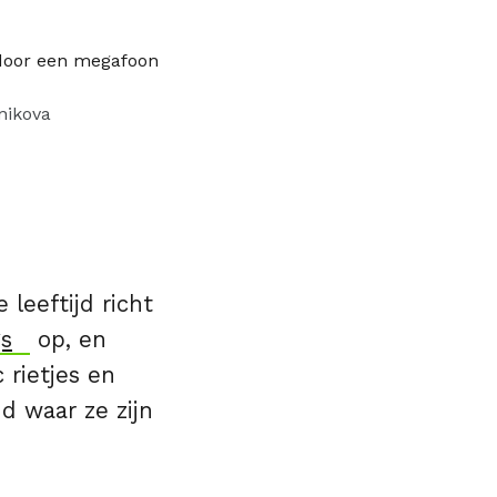
nikova
 leeftijd richt
gs
op, en
 rietjes en
d waar ze zijn