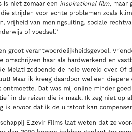
s is niet zomaar een
inspirational film
, maar 
die strijden voor echte problemen zoals klim
 vrijheid van meningsuiting, sociale rechtva
derwijs of voedsel.’’
en groot verantwoordelijkheidsgevoel. Vrien
ste omschrijven haar als hardwerkend en vast
de Melati zodoende de hele wereld over. Of d
luut! Maar ik kreeg daardoor wel een diepere
k ontmoette. Dat was mij online minder goed
ief in de reizen die ik maak. Ik zeg niet op al
org ik ervoor dat ik de uitstoot kan compensere
schappij Elzevir Films laat weten dat ze voo