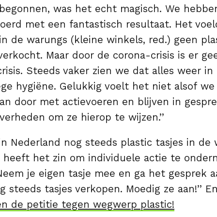
 begonnen, was het echt magisch. We hebben 
erd met een fantastisch resultaat. Het voe
 in de warungs (kleine winkels, red.) geen plas
erkocht. Maar door de corona-crisis is er g
risis. Steeds vaker zien we dat alles weer in
ge hygiëne. Gelukkig voelt het niet alsof w
aan door met actievoeren en blijven in gespr
verheden om ze hierop te wijzen.’’
in Nederland nog steeds plastic tasjes in de
 heeft het zin om individuele actie te onder
‘’Neem je eigen tasje mee en ga het gesprek 
g steeds tasjes verkopen. Moedig ze aan!’’ En
n de petitie tegen wegwerp plastic!