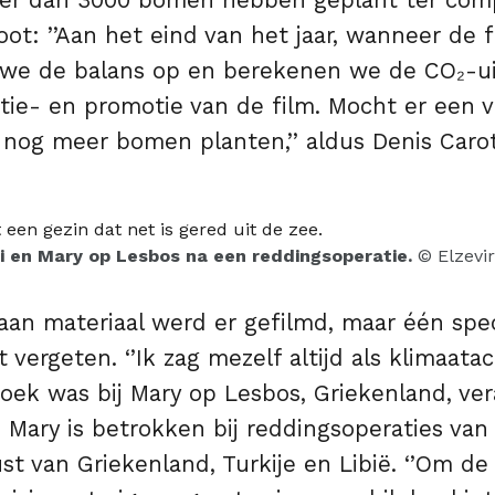
er dan 3000 bomen hebben geplant ter com
ot: ’’Aan het eind van het jaar, wanneer de 
 we de balans op en berekenen we de CO₂-ui
ie- en promotie van de film. Mocht er een ver
 nog meer bomen planten,’’ aldus Denis Caro
i en Mary op Lesbos na een reddingsoperatie.
© Elzevir
aan materiaal werd er gefilmd, maar één sp
t vergeten. ‘’Ik zag mezelf altijd als klimaatac
oek was bij Mary op Lesbos, Griekenland, ve
tse Mary is betrokken bij reddingsoperaties va
st van Griekenland, Turkije en Libië. ‘’Om de