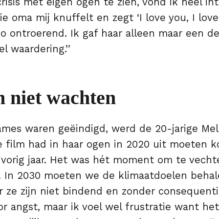
risis met eigen ogen te zien, vond ik heel in
 oma mij knuffelt en zegt ‘I love you, I love 
zo ontroerend. Ik gaf haar alleen maar een d
l waardering.’’
n niet wachten
mes waren geëindigd, werd de 20-jarige Mel
e film had in haar ogen in 2020 uit moeten k
 vorig jaar. Het was hét moment om te vecht
. In 2030 moeten we de klimaatdoelen behal
r ze zijn niet bindend en zonder consequenti
or angst, maar ik voel wel frustratie want het