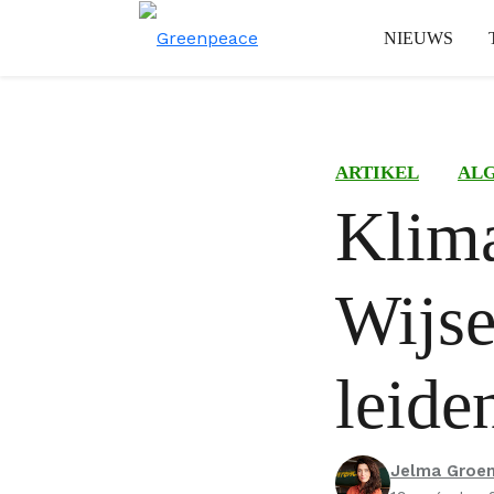
NIEUWS
ARTIKEL
AL
Klima
Wijse
leide
Jelma Groe