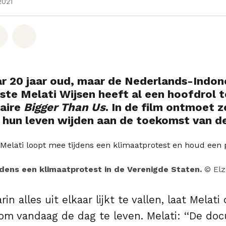
2021
hatsapp
op Facebook
Deel via Email
Share on Bluesky
ar 20 jaar oud, maar de Nederlands-Indon
ste Melati Wijsen heeft al een hoofdrol t
aire
Bigger Than Us
. In de film ontmoet z
ij hun leven wijden aan de toekomst van d
jdens een klimaatprotest in de Verenigde Staten.
© Elz
rin alles uit elkaar lijkt te vallen, laat Melat
om vandaag de dag te leven. Melati: ‘‘De do