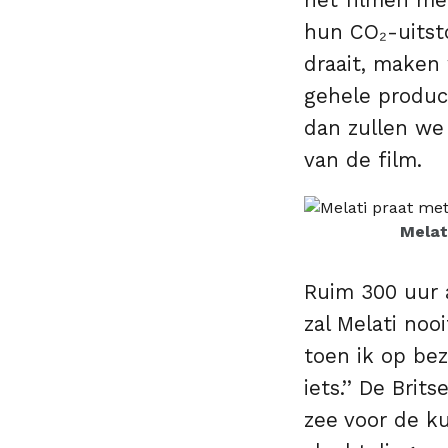
het filmen me
hun CO₂-uitsto
draait, maken
gehele product
dan zullen we
van de film.
Melat
Ruim 300 uur 
zal Melati nooi
toen ik op bez
iets.’’ De Bri
zee voor de ku