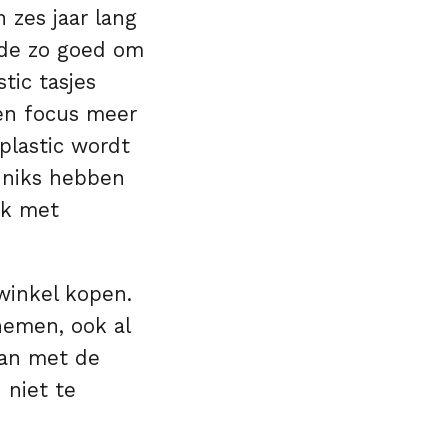
zes jaar lang
lde zo goed om
tic tasjes
een focus meer
 plastic wordt
e niks hebben
ek met
 winkel kopen.
nemen, ook al
aan met de
 niet te