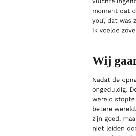
vluchtelingenc
moment dat die
you’, dat was 
Ik voelde zovee
Wij gaa
Nadat de opna
ongeduldig. D
wereld stopte
betere wereld
zijn goed, maa
niet leiden do