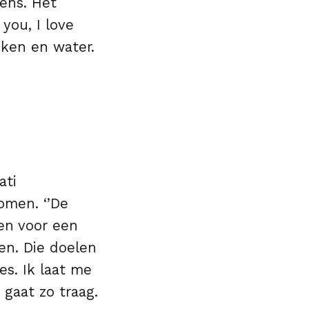
tens. Het
you, I love
eken en water.
ati
omen. ‘’De
en voor een
en. Die doelen
es. Ik laat me
 gaat zo traag.