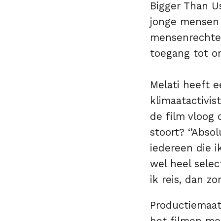
Bigger Than U
jonge mensen 
mensenrechten,
toegang tot on
Melati heeft e
klimaatactivi
de film vloog 
stoort? ‘’Abso
iedereen die i
wel heel select
ik reis, dan z
Productiemaat