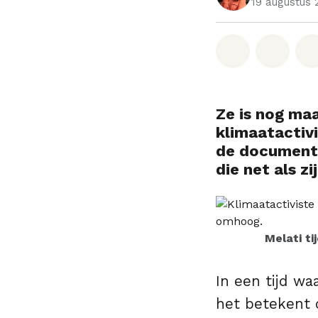
19 augustus 
Deel op W
Deel 
Ze is nog ma
klimaatactivi
de document
die net als z
Melati ti
In een tijd waa
het betekent 