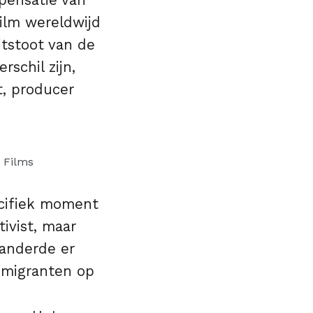
pensatie van
film wereldwijd
tstoot van de
schil zijn,
t, producer
 Films
ecifiek moment
tivist, maar
randerde er
n migranten op