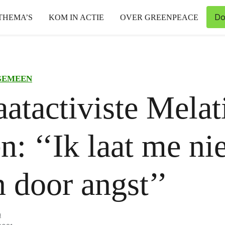
Do
THEMA’S
KOM IN ACTIE
OVER GREENPEACE
GEMEEN
atactiviste Melat
n: ‘‘Ik laat me nie
n door angst’’
n