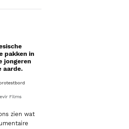
esische
e pakken in
e jongeren
e aarde.
evir Films
i ons zien wat
cumentaire