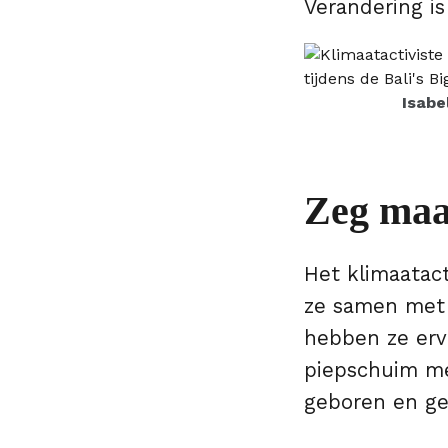
Verandering is
Isabe
Zeg maar
Het klimaatacti
ze samen met 
hebben ze ervo
piepschuim me
geboren en g