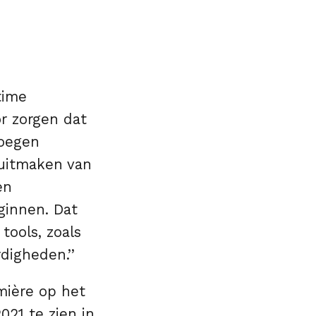
time
r zorgen dat
roegen
 uitmaken van
en
ginnen. Dat
tools, zoals
rdigheden.’’
mière op het
021 te zien in