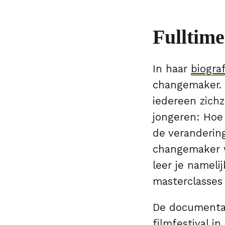
Fulltim
In haar
biogra
changemaker. 
iedereen zichz
jongeren: Hoe 
de veranderin
changemaker w
leer je nameli
masterclasses 
De documenta
filmfestival i