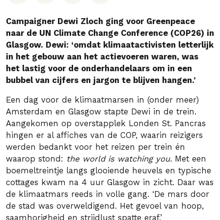
Campaigner Dewi Zloch ging voor Greenpeace
naar de UN Climate Change Conference (COP26) in
Glasgow. Dewi: ‘omdat klimaatactivisten letterlijk
in het gebouw aan het actievoeren waren, was
het lastig voor de onderhandelaars om in een
bubbel van cijfers en jargon te blijven hangen.’
Een dag voor de klimaatmarsen in (onder meer)
Amsterdam en Glasgow stapte Dewi in de trein.
Aangekomen op overstapplek Londen St. Pancras
hingen er al affiches van de COP, waarin reizigers
werden bedankt voor het reizen per trein én
waarop stond:
the world is watching you.
Met een
boemeltreintje langs glooiende heuvels en typische
cottages kwam na 4 uur Glasgow in zicht. Daar was
de klimaatmars reeds in volle gang. ‘De mars door
de stad was overweldigend. Het gevoel van hoop,
saamhorigheid en strijdlust spatte eraf.’