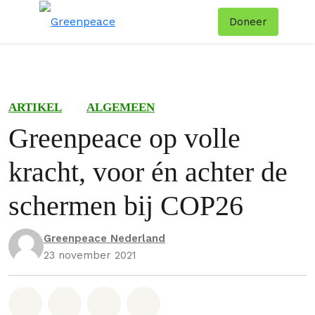
Doneer
Menu
Zoe
ARTIKEL
ALGEMEEN
Greenpeace op volle
kracht, voor én achter de
schermen bij COP26
Greenpeace Nederland
23 november 2021
Deel op Whatsapp
Deel op Facebook
Deel via Email
Share on Bluesky