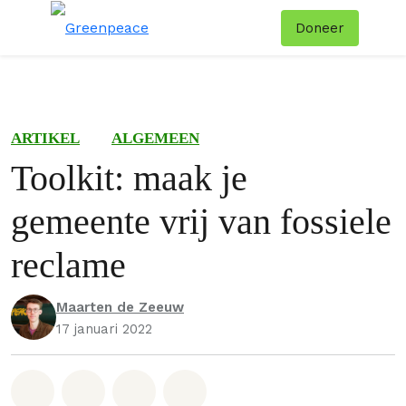
Doneer
Menu
Zoe
ARTIKEL
ALGEMEEN
Toolkit: maak je
gemeente vrij van fossiele
reclame
Maarten de Zeeuw
17 januari 2022
Deel op Whatsapp
Deel op Facebook
Deel via Email
Share on Bluesky