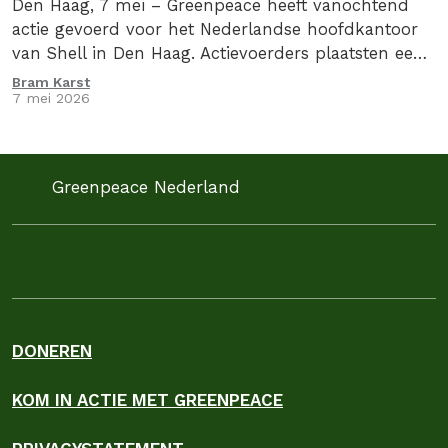
Den Haag, 7 mei – Greenpeace heeft vanochtend
actie gevoerd voor het Nederlandse hoofdkantoor
van Shell in Den Haag. Actievoerders plaatsten een
drie meter hoge zuil met daarop de oorlogswinst…
Bram Karst
7 mei 2026
Greenpeace Nederland
DONEREN
KOM IN ACTIE MET GREENPEACE