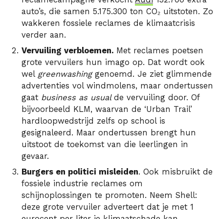
auto’s, die samen 5.175.300 ton CO₂ uitstoten. Zo
wakkeren fossiele reclames de klimaatcrisis
verder aan.
Vervuiling verbloemen.
Met reclames poetsen
grote vervuilers hun imago op. Dat wordt ook
wel
greenwashing
genoemd. Je ziet glimmende
advertenties vol windmolens, maar ondertussen
gaat
business as usual
de vervuiling door. Of
bijvoorbeeld KLM, waarvan de ‘Urban Trail’
hardloopwedstrijd zelfs op school is
gesignaleerd. Maar ondertussen brengt hun
uitstoot de toekomst van die leerlingen in
gevaar.
Burgers en politici misleiden
. Ook misbruikt de
fossiele industrie reclames om
schijnoplossingen te promoten. Neem Shell:
deze grote vervuiler adverteert dat je met 1
eurocent per liter je klimaatschade kan