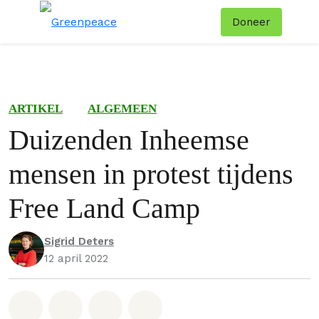
Doneer
Menu
Zoe
ARTIKEL
ALGEMEEN
Duizenden Inheemse
mensen in protest tijdens
Free Land Camp
Sigrid Deters
12 april 2022
Deel op Whatsapp
Deel op Facebook
Deel via Email
Share on Bluesky