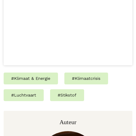
#
Klimaat & Energie
#
Klimaatcrisis
#
Luchtvaart
#
Stikstof
Auteur