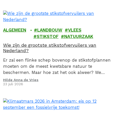
ALGEMEEN
LANDBOUW
VLEES
STIKSTOF
NATUURZAAK
Wie zijn de grootste stikstofvervuilers van
Nederland?
Er zal een flinke schep bovenop de stikstofplannen
moeten om de meest kwetsbare natuur te
beschermen. Maar hoe zat het ook alweer? We
geven je graag een stoomcursus
Hilde Anna de Vries
23 juli 2026
stikstofproblematiek.