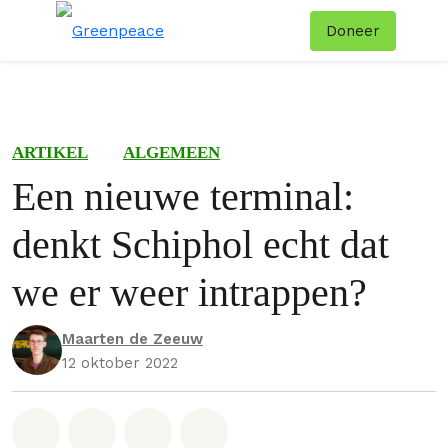
Doneer
Menu
Zoe
ARTIKEL
ALGEMEEN
Een nieuwe terminal:
denkt Schiphol echt dat
we er weer intrappen?
Maarten de Zeeuw
12 oktober 2022
Deel op Whatsapp
Deel op Facebook
Deel via Email
Share on Bluesky