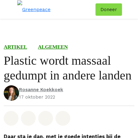
Doneer
Menu
Zoe
ARTIKEL
ALGEMEEN
Plastic wordt massaal
gedumpt in andere landen
Rosanne Koekkoek
17 oktober 2022
Deel op Whatsapp
Deel op Facebook
Deel via Email
Share on Bluesky
Daar sta je dan, met je goede intenties bij de