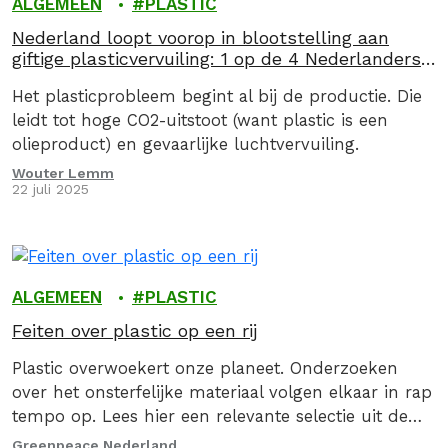
ALGEMEEN
PLASTIC
Nederland loopt voorop in blootstelling aan
giftige plasticvervuiling: 1 op de 4 Nederlanders
in de gevarenzone
Het plasticprobleem begint al bij de productie. Die
leidt tot hoge CO2-uitstoot (want plastic is een
olieproduct) en gevaarlijke luchtvervuiling.
Wouter Lemm
22 juli 2025
ALGEMEEN
PLASTIC
Feiten over plastic op een rij
Plastic overwoekert onze planeet. Onderzoeken
over het onsterfelijke materiaal volgen elkaar in rap
tempo op. Lees hier een relevante selectie uit de
wildgroei van plastic-feiten.
Greenpeace Nederland