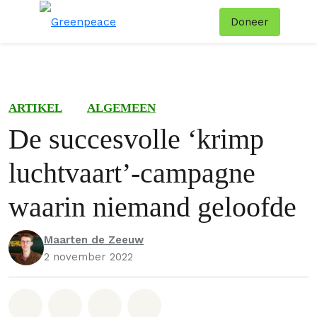
Doneer
Menu
Zoe
ARTIKEL
ALGEMEEN
De succesvolle ‘krimp
luchtvaart’-campagne
waarin niemand geloofde
Maarten de Zeeuw
2 november 2022
Deel op Whatsapp
Deel op Facebook
Deel via Email
Share on Bluesky