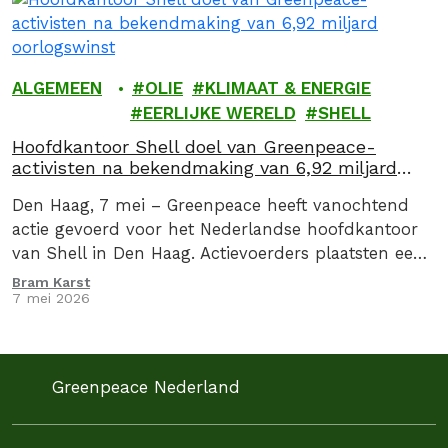
ALGEMEEN
OLIE
KLIMAAT & ENERGIE
EERLIJKE WERELD
SHELL
Hoofdkantoor Shell doel van Greenpeace-
activisten na bekendmaking van 6,92 miljard
oorlogswinst
Den Haag, 7 mei – Greenpeace heeft vanochtend
actie gevoerd voor het Nederlandse hoofdkantoor
van Shell in Den Haag. Actievoerders plaatsten een
drie meter hoge zuil met daarop de oorlogswinst…
Bram Karst
7 mei 2026
Greenpeace Nederland