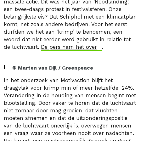
massale actie. Dit was het jaar van ‘Noodlanding’,
een twee-daags protest in festivalsferen. Onze
belangrijkste eis? Dat Schiphol met een klimaatplan
komt, net zoals andere bedrijven. Voor het eerst
durfden we het aan ‘krimp’ te benoemen, een
woord dat niet eerder werd gebruikt in relatie tot
de luchtvaart.
De pers nam het over
.
© Marten van Dijl / Greenpeace
In het onderzoek van Motivaction blijft het
draagvlak voor krimp min of meer hetzelfde: 24%.
Verandering in de houding van mensen begint met
blootstelling. Door vaker te horen dat de luchtvaart
niet zomaar door mag groeien, dat vluchten
moeten afnemen en dat de uitzonderingspositie
van de luchtvaart oneerlijk is, overwegen mensen
een vraag waar ze voorheen nooit over nadachten.
Het brengt een maatschappelijk gesprek op gang.