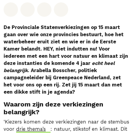
Deel op Whatsapp
Deel op Facebook
Deel via Email
Share on Bluesky
De Provinciale Statenverkiezingen op 15 maart
gaan over wie onze provincies bestuurt, hoe het
waterbeheer eruit ziet en wie er in de Eerste
Kamer belandt. HEY, niet indutten nu! Voor
iedereen met een hart voor natuur en klimaat zijn
deze instanties de komende 4 jaar
echt heel
belangrijk
. Arabella Bosscher, politiek
campagneleider bij Greenpeace Nederland, zet
het voor ons op een rij. Zet jij 15 maart dan met
een dikke stift in je agenda?
Waarom zijn deze verkiezingen
belangrijk?
‘Kiezers komen deze verkiezingen naar de stembus
voor
drie thema’s
: natuur, stikstof en klimaat. Dit