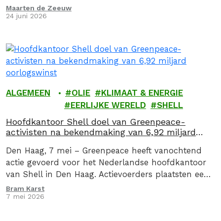
Maarten de Zeeuw
24 juni 2026
ALGEMEEN
OLIE
KLIMAAT & ENERGIE
EERLIJKE WERELD
SHELL
Hoofdkantoor Shell doel van Greenpeace-
activisten na bekendmaking van 6,92 miljard
oorlogswinst
Den Haag, 7 mei – Greenpeace heeft vanochtend
actie gevoerd voor het Nederlandse hoofdkantoor
van Shell in Den Haag. Actievoerders plaatsten een
drie meter hoge zuil met daarop de oorlogswinst…
Bram Karst
7 mei 2026