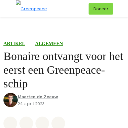
Doneer
Menu
Zoe
ARTIKEL
ALGEMEEN
Bonaire ontvangt voor het
eerst een Greenpeace-
schip
Maarten de Zeeuw
24 april 2023
Deel op Whatsapp
Deel op Facebook
Deel via Email
Share on Bluesky