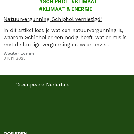
SCHIPHOL
KLIMAAT
KLIMAAT & ENERGIE
Natuurvergunning Schiphol vernietigd!
In dit artikel lees je wat een natuurvergunning is,
waarom Schiphol er een nodig heeft, wat er mis is
met de huidige vergunning en waar onze
rechtszaak over gaat.
Wouter Lemm
3 juni 2025
Greenpeace Nederland
DONEREN