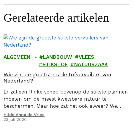
Gerelateerde artikelen
ALGEMEEN
LANDBOUW
VLEES
STIKSTOF
NATUURZAAK
Wie zijn de grootste stikstofvervuilers van
Nederland?
Er zal een flinke schep bovenop de stikstofplannen
moeten om de meest kwetsbare natuur te
beschermen. Maar hoe zat het ook alweer? We
geven je graag een stoomcursus
Hilde Anna de Vries
23 juli 2026
stikstofproblematiek.