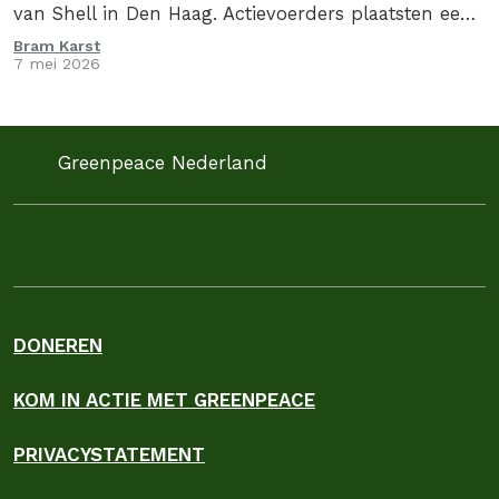
van Shell in Den Haag. Actievoerders plaatsten een
drie meter hoge zuil met daarop de oorlogswinst…
Bram Karst
7 mei 2026
Greenpeace Nederland
DONEREN
KOM IN ACTIE MET GREENPEACE
PRIVACYSTATEMENT