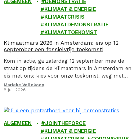
ALGEMEEN
DEMONSTRATIE
KLIMAAT & ENERGIE
KLIMAATCRISIS
KLIMAATDEMONSTRATIE
KLIMAATTOEKOMST
Klimaatmars 2026 in Amsterdam: eis op 12
september een fossielvrije toekomst!
Kom in actie, ga zaterdag 12 september mee de
straat op tijdens de Klimaatmars in Amsterdam en
eis met ons: kies voor onze toekomst, weg met
fossiel!
Marieke Vellekoop
8 juli 2026
ALGEMEEN
JOINTHEFORCE
KLIMAAT & ENERGIE
KLIMAATCRISIS
CORONAVIRUS