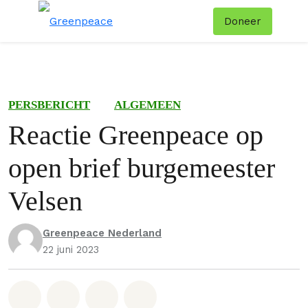
Doneer
Menu
Zoe
PERSBERICHT
ALGEMEEN
Reactie Greenpeace op
open brief burgemeester
Velsen
Greenpeace Nederland
22 juni 2023
Deel op Whatsapp
Deel op Facebook
Deel via Email
Share on Bluesky