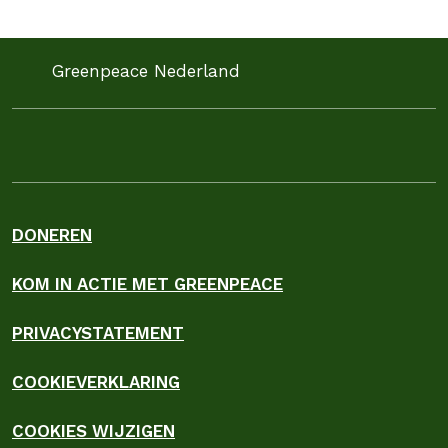
en 9 andere organsiaties een kritische brief aan de
Minister van Landbouw, Visserij, Voedselzekerheid…
Greenpeace Nederland
DONEREN
KOM IN ACTIE MET GREENPEACE
PRIVACYSTATEMENT
COOKIEVERKLARING
COOKIES WIJZIGEN