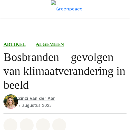
Menu
Zoe
ARTIKEL
ALGEMEEN
Bosbranden – gevolgen
van klimaatverandering in
beeld
Zinzi Van der Aar
7 augustus 2023
Deel op Whatsapp
Deel op Facebook
Deel via Email
Share on Bluesky