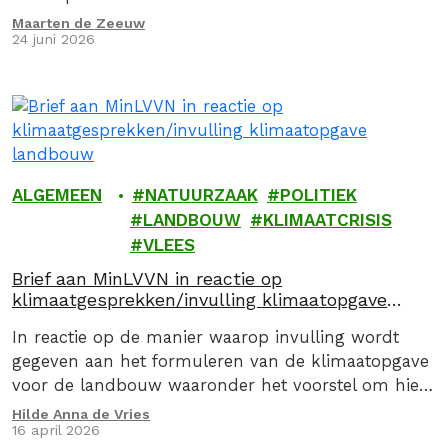
Maarten de Zeeuw
24 juni 2026
ALGEMEEN
NATUURZAAK
POLITIEK
LANDBOUW
KLIMAATCRISIS
VLEES
Brief aan MinLVVN in reactie op
klimaatgesprekken/invulling klimaatopgave
landbouw
In reactie op de manier waarop invulling wordt
gegeven aan het formuleren van de klimaatopgave
voor de landbouw waaronder het voorstel om hier
via een convenant invulling aan te geven, stuurden
Hilde Anna de Vries
16 april 2026
we op 16 april 2026, samen met de Caring Farmers