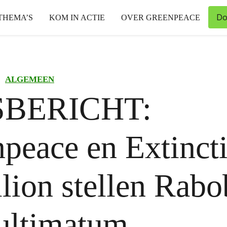
Do
THEMA’S
KOM IN ACTIE
OVER GREENPEACE
ALGEMEEN
SBERICHT:
peace en Extinct
lion stellen Rab
ultimatum