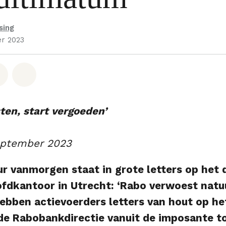
sing
r 2023
hatsapp
op Facebook
Deel via Email
Share on Bluesky
ten, start vergoeden’
eptember 2023
ur vanmorgen staat in grote letters op het 
dkantoor in Utrecht: ‘Rabo verwoest natuur
hebben actievoerders letters van hout op he
de Rabobankdirectie vanuit de imposante t