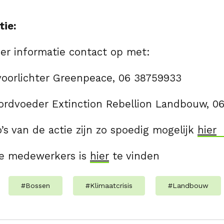
tie:
r informatie contact op met:
svoorlichter Greenpeace, 06 38759933
ordvoeder Extinction Rebellion Landbouw, 0
o’s van de actie zijn zo spoedig mogelijk
hier
de medewerkers is
hier
te vinden
#
Bossen
#
Klimaatcrisis
#
Landbouw