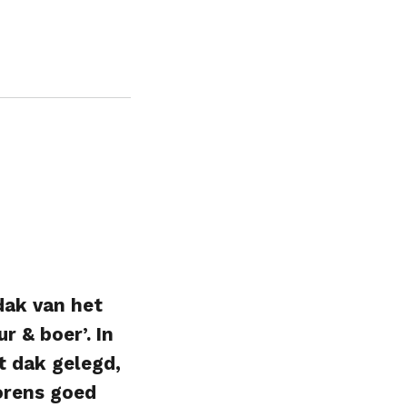
dak van het
 & boer’. In
t dak gelegd,
orens goed