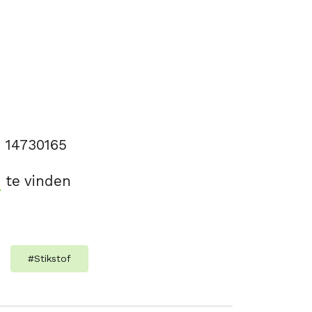
6 14730165
te vinden
#
Stikstof