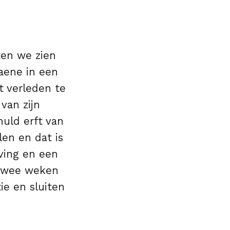
ten we zien
aene in een
t verleden te
 van zijn
uld erft van
en en dat is
ving en een
 twee weken
ie en sluiten