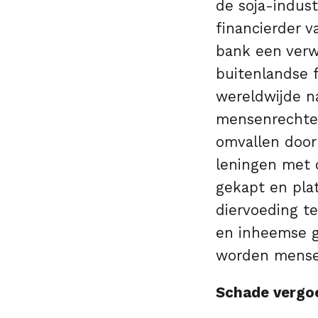
de soja-indust
financierder 
bank een verw
buitenlandse f
wereldwijde n
mensenrechten
omvallen door
leningen met 
gekapt en pla
diervoeding t
en inheemse g
worden mensen
Schade vergo