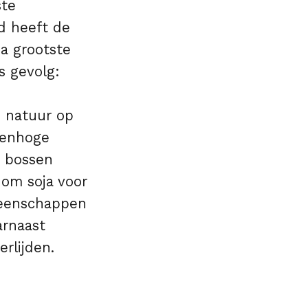
ste
d heeft de
a grootste
s gevolg:
 natuur op
renhoge
n bossen
om soja voor
meenschappen
arnaast
rlijden.