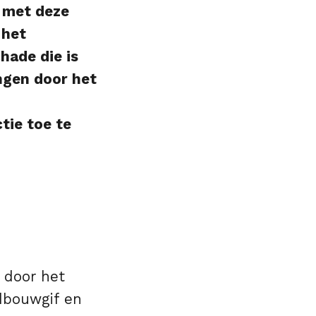
n met deze
 het
hade die is
ngen door het
tie toe te
g door het
dbouwgif en