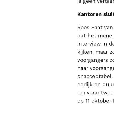
is geen verdie
Kantoren slui
Roos Saat van
dat het menen
interview in d
kijken, maar zo
voorgangers z
haar voorgang
onacceptabel.
eerlijk en du
om verantwoor
op 11 oktober