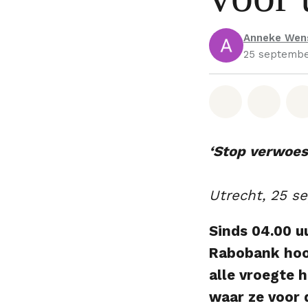
Anneke Wen
25 septembe
Deel op W
Deel 
‘Stop verwoes
Utrecht, 25 s
Sinds 04.00 u
Rabobank hoof
alle vroegte 
waar ze voor 