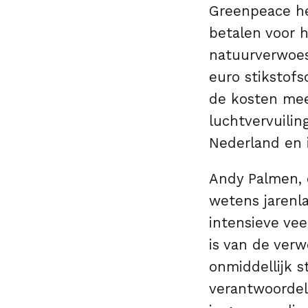
Greenpeace he
betalen voor h
natuurverwoest
euro stikstofs
de kosten mee
luchtvervuili
Nederland en i
Andy Palmen, 
wetens jarenl
intensieve vee
is van de ver
onmiddellijk s
verantwoordel