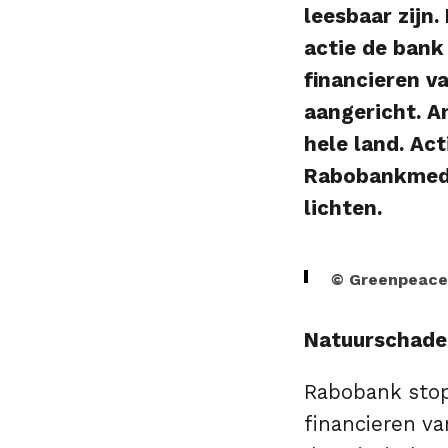
leesbaar zijn
actie de bank
financieren v
aangericht. A
hele land. Ac
Rabobankmedew
lichten.
© Greenpeace
Natuurschade
Rabobank stopt
financieren v