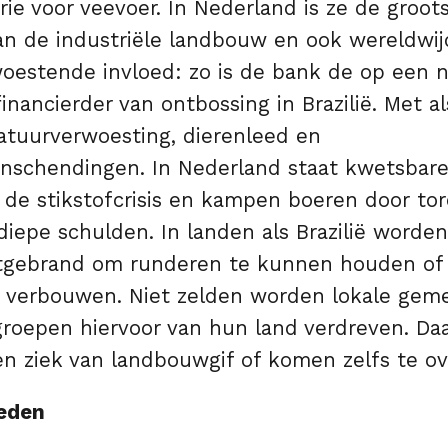
rie voor veevoer. In Nederland is ze de groot
van de industriële landbouw en ook wereldwij
oestende invloed: zo is de bank de op een n
inancierder van ontbossing in Brazilië. Met al
atuurverwoesting, dierenleed en
schendingen. In Nederland staat kwetsbare
 de stikstofcrisis en kampen boeren door to
diepe schulden. In landen als Brazilië worde
tgebrand om runderen te kunnen houden of 
e verbouwen. Niet zelden worden lokale ge
roepen hiervoor van hun land verdreven. Da
 ziek van landbouwgif of komen zelfs te ove
eden