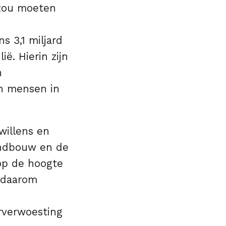
 zou moeten
s 3,1 miljard
ë. Hierin zijn
n
an mensen in
willens en
landbouw en de
 op de hoogte
 daarom
rverwoesting