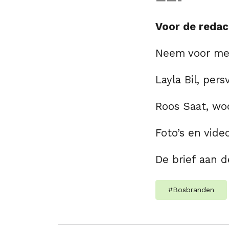
——-
Voor de redac
Neem voor mee
Layla Bil, per
Roos Saat, wo
Foto’s en vide
De brief aan 
#
Bosbranden