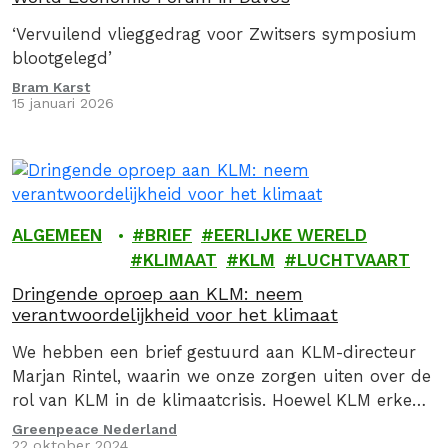
‘Vervuilend vlieggedrag voor Zwitsers symposium
blootgelegd’
Bram Karst
15 januari 2026
ALGEMEEN
BRIEF
EERLIJKE WERELD
KLIMAAT
KLM
LUCHTVAART
Dringende oproep aan KLM: neem
verantwoordelijkheid voor het klimaat
We hebben een brief gestuurd aan KLM-directeur
Marjan Rintel, waarin we onze zorgen uiten over de
rol van KLM in de klimaatcrisis. Hoewel KLM erkent
dat het minder moet vervuilen, zien we in de
Greenpeace Nederland
22 oktober 2024