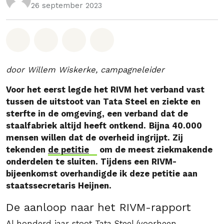
26 september 2023
Deel op Whatsapp
Deel op Facebook
Deel via Email
Share on Bluesky
door Willem Wiskerke, campagneleider
Voor het eerst legde het RIVM het verband vast
tussen de uitstoot van Tata Steel en ziekte en
sterfte in de omgeving, een verband dat de
staalfabriek altijd heeft ontkend.
Bijna 40.000
mensen willen dat de overheid ingrijpt. Zij
tekenden
de petitie
om de meest ziekmakende
onderdelen te sluiten. Tijdens een RIVM-
bijeenkomst overhandigde ik deze petitie aan
staatssecretaris Heijnen.
De aanloop naar het RIVM-rapport
Al honderd jaar stoot Tata Steel (voorheen