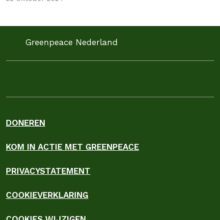
praktijk te weinig actie. Daarom vragen we KLM om
echte stappen te zetten richting een duurzame
toekomst.
Greenpeace Nederland
DONEREN
KOM IN ACTIE MET GREENPEACE
PRIVACYSTATEMENT
COOKIEVERKLARING
COOKIES WIJZIGEN