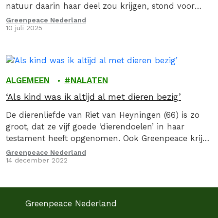
natuur daarin haar deel zou krijgen, stond voor
hem buiten kijf…
Greenpeace Nederland
10 juli 2025
ALGEMEEN
NALATEN
‘Als kind was ik altijd al met dieren bezig’
De dierenliefde van Riet van Heyningen (66) is zo
groot, dat ze vijf goede ‘dierendoelen’ in haar
testament heeft opgenomen. Ook Greenpeace krijgt
een erfdeel…
Greenpeace Nederland
14 december 2022
Greenpeace Nederland