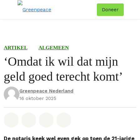
Doneer
Menu
Zoe
ARTIKEL
ALGEMEEN
‘Omdat ik wil dat mijn
geld goed terecht komt’
Greenpeace Nederland
16 oktober 2025
Deel op Whatsapp
Deel op Facebook
Deel via Email
Share on Bluesky
De notaris keek wel even gek op toen de 21-jarige