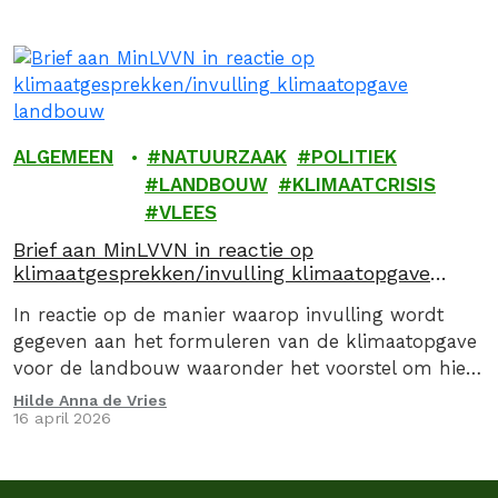
ALGEMEEN
NATUURZAAK
POLITIEK
LANDBOUW
KLIMAATCRISIS
VLEES
Brief aan MinLVVN in reactie op
klimaatgesprekken/invulling klimaatopgave
landbouw
In reactie op de manier waarop invulling wordt
gegeven aan het formuleren van de klimaatopgave
voor de landbouw waaronder het voorstel om hier
via een convenant invulling aan te geven, stuurden
Hilde Anna de Vries
16 april 2026
we op 16 april 2026, samen met de Caring Farmers
en 9 andere organsiaties een kritische brief aan de
Minister van Landbouw, Visserij, Voedselzekerheid…