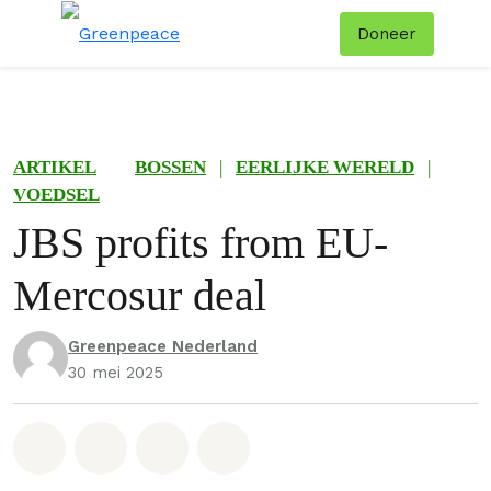
Doneer
Menu
Zoe
ARTIKEL
BOSSEN
|
EERLIJKE WERELD
|
VOEDSEL
JBS profits from EU-
Mercosur deal
Greenpeace Nederland
30 mei 2025
Deel op Whatsapp
Deel op Facebook
Deel via Email
Share on Bluesky