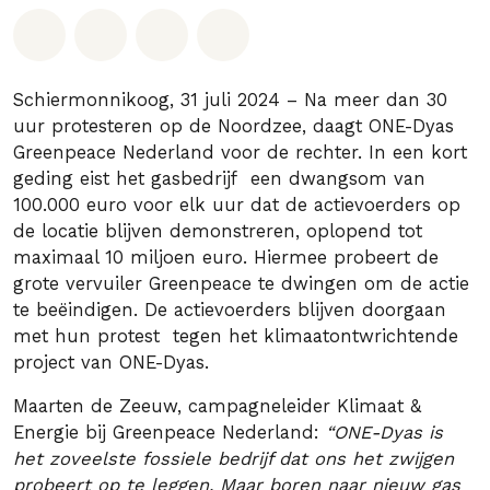
Deel op Whatsapp
Deel op Facebook
Deel via Email
Share on Bluesky
Schiermonnikoog, 31 juli 2024 – Na meer dan 30
uur protesteren op de Noordzee, daagt ONE-Dyas
Greenpeace Nederland voor de rechter. In een kort
geding eist het gasbedrijf een dwangsom van
100.000 euro voor elk uur dat de actievoerders op
de locatie blijven demonstreren, oplopend tot
maximaal 10 miljoen euro. Hiermee probeert de
grote vervuiler Greenpeace te dwingen om de actie
te beëindigen. De actievoerders blijven doorgaan
met hun protest tegen het klimaatontwrichtende
project van ONE-Dyas.
Maarten de Zeeuw, campagneleider Klimaat &
Energie bij Greenpeace Nederland:
“ONE-Dyas is
het zoveelste fossiele bedrijf dat ons het zwijgen
probeert op te leggen. Maar boren naar nieuw gas