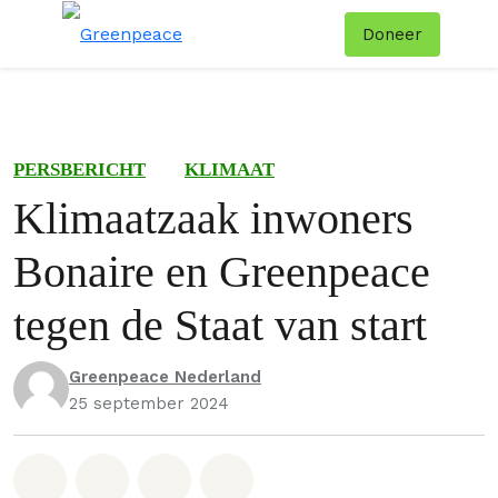
Doneer
Menu
Zoe
PERSBERICHT
KLIMAAT
Klimaatzaak inwoners
Bonaire en Greenpeace
tegen de Staat van start
Greenpeace Nederland
25 september 2024
Deel op Whatsapp
Deel op Facebook
Deel via Email
Share on Bluesky