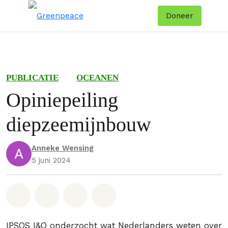
Doneer
Menu
Zoe
PUBLICATIE
OCEANEN
Opiniepeiling
diepzeemijnbouw
Anneke Wensing
5 juni 2024
Deel op Whatsapp
Deel op Facebook
Deel via Email
Share on Bluesky
IPSOS I&O onderzocht wat Nederlanders weten over