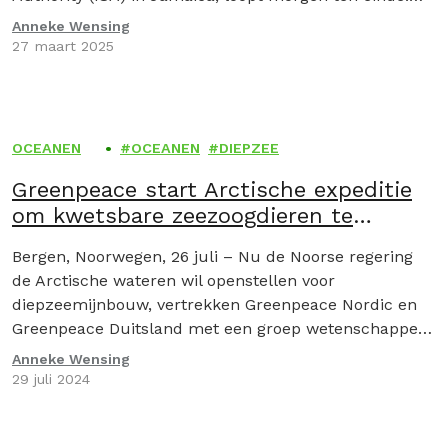
The Metals Company, partner van…
Anneke Wensing
27 maart 2025
OCEANEN
OCEANEN
DIEPZEE
Greenpeace start Arctische expeditie
om kwetsbare zeezoogdieren te
bestuderen in doelgebied voor
Bergen, Noorwegen, 26 juli – Nu de Noorse regering
diepzeemijnbouw
de Arctische wateren wil openstellen voor
diepzeemijnbouw, vertrekken Greenpeace Nordic en
Greenpeace Duitsland met een groep wetenschappers
en campagnevoerders naar het mijnbouwgebied…
Anneke Wensing
29 juli 2024