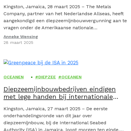
Amerikaanse regelgeving uit jaren 80
Kingston, Jamaica, 28 maart 2025 – The Metals
Company, partner van het Nederlandse Allseas, heeft
aangekondigd een diepzeemijnbouwvergunning aan te
vragen onder de Amerikaanse nationale
mijnbouwregelgeving uit de jaren tachtig.
Anneke Wensing
28 maart 2025
OCEANEN
DIEPZEE
OCEANEN
Diepzeemijnbouwbedrijven eindigen
met lege handen bij internationale
onderhandelingen
Kingston, Jamaica, 27 maart 2025 – De eerste
onderhandelingsronde van dit jaar over
diepzeemijnbouw, bij de International Seabed
Authority (ISA) in Jamaica, loopt morgen ten einde.