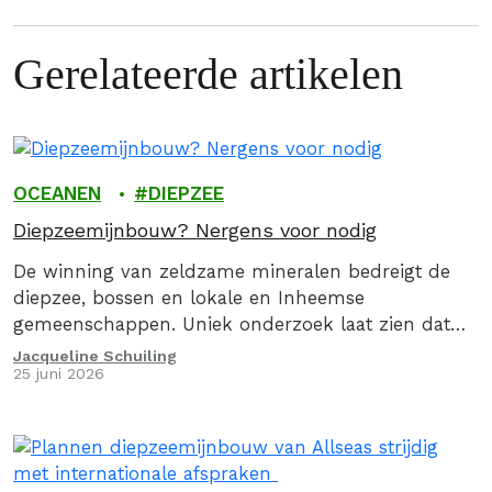
Gerelateerde artikelen
OCEANEN
DIEPZEE
Diepzeemijnbouw? Nergens voor nodig
De winning van zeldzame mineralen bedreigt de
diepzee, bossen en lokale en Inheemse
gemeenschappen. Uniek onderzoek laat zien dat
diepzeemijnbouw en natuurverwoesting op land
Jacqueline Schuiling
25 juni 2026
nergens voor nodig zijn.