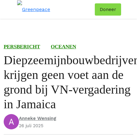
Doneer
Menu
Zoe
PERSBERICHT
OCEANEN
Diepzeemijnbouwbedrijve
krijgen geen voet aan de
grond bij VN-vergadering
in Jamaica
Anneke Wensing
26 juli 2025