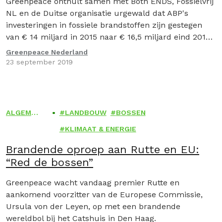
Greenpeace onthult samen met Both ENDS, Fossielvrij
fossiele brandstoffen
NL en de Duitse organisatie urgewald dat ABP's
investeringen in fossiele brandstoffen zijn gestegen
van € 14 miljard in 2015 naar € 16,5 miljard eind 2018.
Onderzoek door bureau Profundo, in opdracht van de
Greenpeace Nederland
vier milieuorganisaties, laat zien dat de investeringen
23 september 2019
van ABP in 2018 wereldwijd bijna 100 miljoen ton CO2
veroorzaakten.…
ALGEME
LANDBOUW
BOSSEN
EN
KLIMAAT & ENERGIE
Brandende oproep aan Rutte en EU:
“Red de bossen”
Greenpeace wacht vandaag premier Rutte en
aankomend voorzitter van de Europese Commissie,
Ursula von der Leyen, op met een brandende
wereldbol bij het Catshuis in Den Haag.