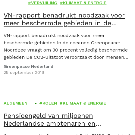
MEEN
VERVUILING
KLIMAAT & ENERGIE
VN-rapport benadrukt noodzaak voor
meer beschermde gebieden in de
oceanen
VN-rapport benadrukt noodzaak voor meer
beschermde gebieden in de oceanen Greenpeace:
Noordzee vraagt om 30 procent volledig beschermde
gebieden De CO2-uitstoot veroorzaakt door mensen
heeft een veel groter effect op…
Greenpeace Nederland
25 september 2019
ALGEMEEN
KOLEN
KLIMAAT & ENERGIE
Pensioengeld van miljoenen
Nederlandse ambtenaren en
onderwijzers vaker geïnvesteerd in