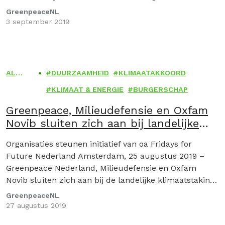
GreenpeaceNL
3 september 2019
ALGE
DUURZAAMHEID
KLIMAATAKKOORD
MEEN
KLIMAAT & ENERGIE
BURGERSCHAP
Greenpeace, Milieudefensie en Oxfam
Novib sluiten zich aan bij landelijke
klimaatstaking
Organisaties steunen initiatief van oa Fridays for
Future Nederland Amsterdam, 25 augustus 2019 –
Greenpeace Nederland, Milieudefensie en Oxfam
Novib sluiten zich aan bij de landelijke klimaatstaking
op 27 september.…
GreenpeaceNL
27 augustus 2019