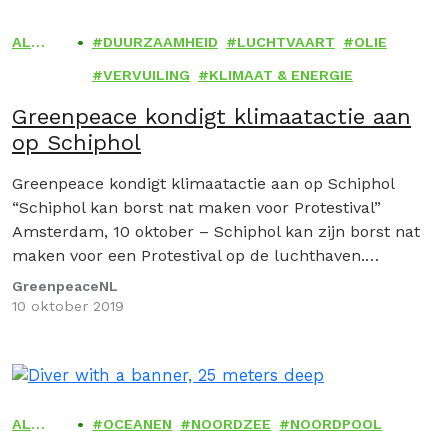
ALGE
DUURZAAMHEID
LUCHTVAART
OLIE
MEEN
VERVUILING
KLIMAAT & ENERGIE
Greenpeace kondigt klimaatactie aan
op Schiphol
Greenpeace kondigt klimaatactie aan op Schiphol
“Schiphol kan borst nat maken voor Protestival”
Amsterdam, 10 oktober – Schiphol kan zijn borst nat
maken voor een Protestival op de luchthaven.
Greenpeace…
GreenpeaceNL
10 oktober 2019
ALGE
OCEANEN
NOORDZEE
NOORDPOOL