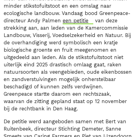
minder stikstofuitstoot en een omslag naar
ecologische landbouw. Vandaag bood Greenpeace-
directeur Andy Palmen
een petitie
van deze
strekking aan, aan leden van de Kamercommissie
Landbouw, Visserij, Voedselzekerheid en Natuur. Bij
de overhandiging werd symbolisch een kratje
biologische groente en fruit meegenomen en
uitgedeeld aan leden. Als de stikstofuitstoot niet
uiterlijk eind 2025 drastisch omlaag gaat, raken
natuursoorten als veengebieden, oude eikenbossen
en zandverstuivingen mogelijk onherstelbaar
beschadigd of kunnen zelfs verdwijnen.
Greenpeace startte daarom een rechtszaak,
waarvan de zitting gepland staat op 12 november
bij de rechtbank in Den Haag.
De petitie werd aangeboden samen met Bert van
Ruitenbeek, directeur Stichting Demeter, Sanne
Smeets van Caring Farmers en Piet van IJzendoorn