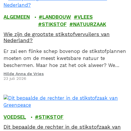
ALGEMEEN
LANDBOUW
VLEES
STIKSTOF
NATUURZAAK
Wie zijn de grootste stikstofvervuilers van
Nederland?
Er zal een flinke schep bovenop de stikstofplannen
moeten om de meest kwetsbare natuur te
beschermen. Maar hoe zat het ook alweer? We
geven je graag een stoomcursus
Hilde Anna de Vries
23 juli 2026
stikstofproblematiek.
VOEDSEL
STIKSTOF
Dit bepaalde de rechter in de stikstofzaak van