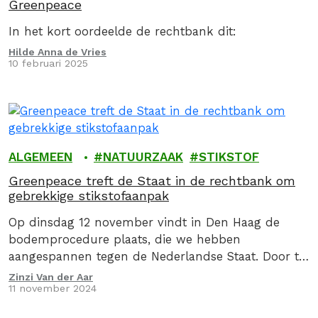
Greenpeace
In het kort oordeelde de rechtbank dit:
Hilde Anna de Vries
10 februari 2025
ALGEMEEN
NATUURZAAK
STIKSTOF
Greenpeace treft de Staat in de rechtbank om
gebrekkige stikstofaanpak
Op dinsdag 12 november vindt in Den Haag de
bodemprocedure plaats, die we hebben
aangespannen tegen de Nederlandse Staat. Door te
hoge stikstofuitstoot dreigt de meest kwetsbare
Zinzi Van der Aar
11 november 2024
natuur in Nederland…