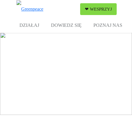
Zw
❤ WESPRZYJ
Menu
DZIAŁAJ
DOWIEDZ SIĘ
POZNAJ NAS
Narodowa Strategia Ochrony