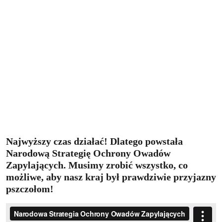
Owadów Zapylających
Aż trzy czwarte tego, co jemy, jest w jakiś sposób zależne od pracy
owadów zapylających. Gdyby nie ich codzienna praca, nasza dieta
byłaby znacznie bardziej monotonna i droga, zaś ekosystemy
poniosłyby niepowetowane straty. Niestety od jakiegoś czasu
pszczołom wiedzie się coraz gorzej – choroby, pasożyty,
pestycydy, zmiany klimatu – to tylko niektóre z czynników, które
zagrażają zapylaczom.
Najwyższy czas działać! Dlatego powstała
Narodową Strategię Ochrony Owadów
Zapylających. Musimy zrobić wszystko, co
możliwe, aby nasz kraj był prawdziwie przyjazny
pszczołom!