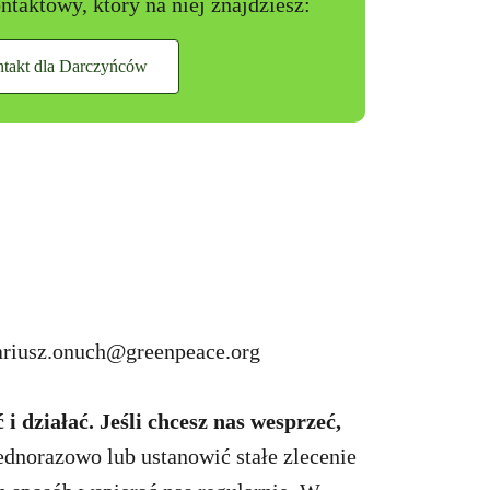
ntaktowy, który na niej znajdziesz:
takt dla Darczyńców
riusz.onuch@greenpeace.org
i działać.
Jeśli chcesz nas wesprzeć,
dnorazowo lub ustanowić stałe zlecenie