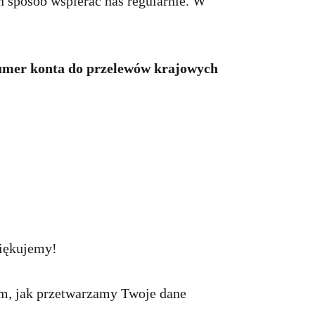
n sposób wspierać nas regularnie. W
 numer konta do przelewów krajowych
iękujemy!
m, jak przetwarzamy Twoje dane