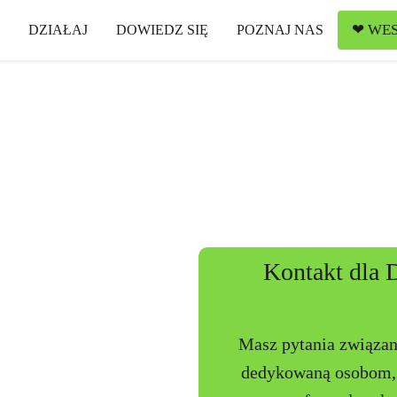
❤ WES
DZIAŁAJ
DOWIEDZ SIĘ
POZNAJ NAS
Kontakt dla 
Masz pytania związan
dedykowaną osobom, k