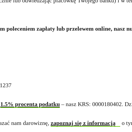
nicznie lub odwiedzając placówkę Twojego banku) i w te
nym poleceniem zapłaty lub przelewem online, nasz
 1237
m
1.5% procenta podatku
– nasz KRS: 0000180402. Dz
kazać nam darowiznę,
zapoznaj się z informacją
o ty