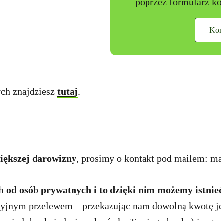
poprzez formularz ko
Kon
ch znajdziesz
tutaj
.
większej darowizny
, prosimy o kontakt pod mailem:
ma
ch
od osób prywatnych i to dzięki nim możemy istnieć 
cyjnym przelewem – przekazując nam dowolną kwotę je