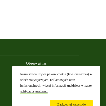
Obserwuj nas
Nasza strona używa plików cookie (tzw. ciasteczka) w
celach statystycznych, reklamowych oraz
Facebook
Instagram
YouTube
TikTok
Podcast
Bluesky
funkcjonalnych, więcej informacji znajdziesz w naszej
polityce prywatności
.
Zaakceptuj wszystkie