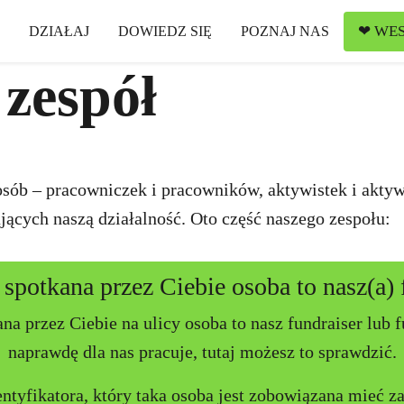
❤ WES
DZIAŁAJ
DOWIEDZ SIĘ
POZNAJ NAS
 zespół
ób – pracowniczek i pracowników, aktywistek i aktywi
rających naszą działalność. Oto część naszego zespołu:
spotkana przez Ciebie osoba to nasz(a) 
na przez Ciebie na ulicy osoba to nasz fundraiser lub 
naprawdę dla nas pracuje, tutaj możesz to sprawdzić.
tyfikatora, który taka osoba jest zobowiązana mieć z