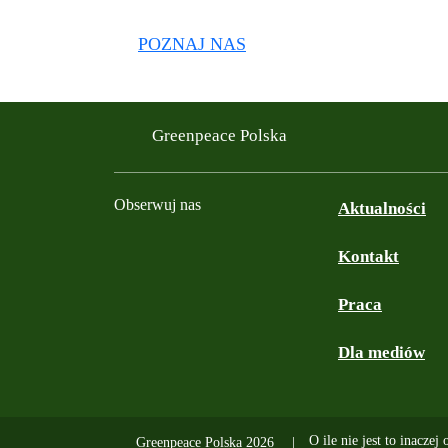
POZNAJ NAS
Greenpeace Polska
Obserwuj nas
Aktualności
Kontakt
Facebook
Instagram
YouTube
TikTok
Podcast
Bluesky
Praca
Dla mediów
O ile nie jest to inaczej
Greenpeace Polska 2026