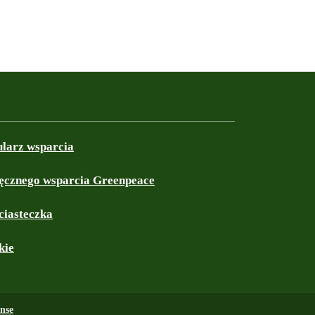
ularz wsparcia
ęcznego wsparcia Greenpeace
ciasteczka
kie
nse