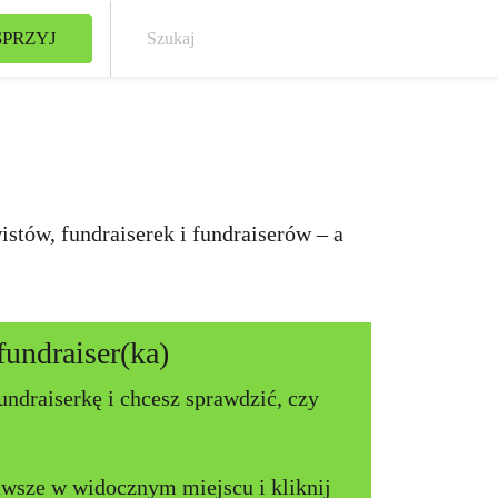
PRZYJ
Szuk
stów, fundraiserek i fundraiserów – a
fundraiser(ka)
fundraiserkę i chcesz sprawdzić, czy
awsze w widocznym miejscu i kliknij