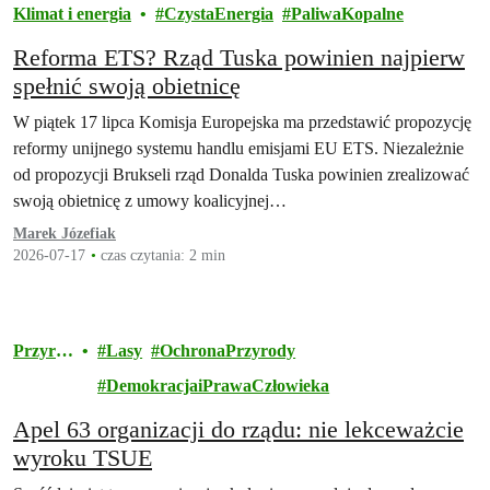
Klimat i energia
CzystaEnergia
PaliwaKopalne
Reforma ETS? Rząd Tuska powinien najpierw
spełnić swoją obietnicę
W piątek 17 lipca Komisja Europejska ma przedstawić propozycję
reformy unijnego systemu handlu emisjami EU ETS. Niezależnie
od propozycji Brukseli rząd Donalda Tuska powinien zrealizować
swoją obietnicę z umowy koalicyjnej…
Marek Józefiak
2026-07-17
czas czytania: 2 min
Przyro
Lasy
OchronaPrzyrody
da
DemokracjaiPrawaCzłowieka
Apel 63 organizacji do rządu: nie lekceważcie
wyroku TSUE