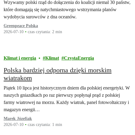
apelujemy do Ministry Klimatu
Wzywamy polski rząd do dołączenia do koalicji niemal 30 państw,
które domagają się natychmiastowego wstrzymania planów
wydobycia surowców z dna oceanów.
Greenpeace Polska
2026-07-10
czas czytania: 2 min
Klimat i energia
Klimat
CzystaEnergia
Polska bardziej odporna dzięki morskim
wiatrakom
Piątek 10 lipca jest historycznym dniem dla polskiej energetyki. W
naszych gniazdkach po raz pierwszy popłynął prąd z polskiej
farmy wiatrowej na morzu. Każdy wiatrak, panel fotowoltaiczny i
magazyn energii…
Marek Józefiak
2026-07-10
czas czytania: 1 min