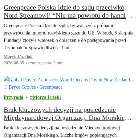
Greenpeace Polska idzie do sądu przeciwko
Nord Streamowi! “Nie ma powrotu do handlu
rosyjskim gazem”
Greenpeace Polska idzie do sądu, by walczyć z próbami
przywrócenia importu rosyjskiego gazu do UE. W środę 5 sierpnia
Fundacja złożyła wniosek o dołączenie do postępowania przed
Trybunałem Sprawiedliwości Unii…
Marek Józefiak
2026-08-05
czas czytania: 3 min
Przyroda
Morza i rzeki
Brak kluczowych decyzji na posiedzenie
Międzynarodowej Organizacji Dna Morskiego.
Liczba krajów popierających moratorium na
Brak kluczowych decyzji na posiedzenie Międzynarodowej
wydobycie z dna oceanów wzrosła do 46
Organizacji Dna Morskiego. Liczba krajów popierających