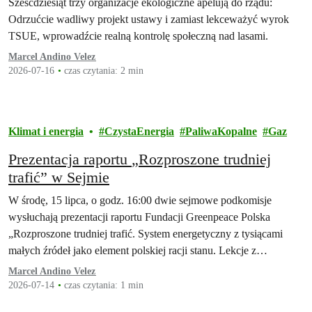
Sześćdziesiąt trzy organizacje ekologiczne apelują do rządu:
Odrzućcie wadliwy projekt ustawy i zamiast lekceważyć wyrok
TSUE, wprowadźcie realną kontrolę społeczną nad lasami.
Marcel Andino Velez
2026-07-16
czas czytania: 2 min
Klimat i energia
CzystaEnergia
PaliwaKopalne
Gaz
Prezentacja raportu „Rozproszone trudniej
trafić” w Sejmie
W środę, 15 lipca, o godz. 16:00 dwie sejmowe podkomisje
wysłuchają prezentacji raportu Fundacji Greenpeace Polska
„Rozproszone trudniej trafić. System energetyczny z tysiącami
małych źródeł jako element polskiej racji stanu. Lekcje z
doświadczeń Ukrainy".
Marcel Andino Velez
2026-07-14
czas czytania: 1 min