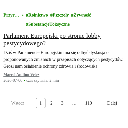
Przyrod
Rolnictwo
Pszczoły
Żywność
a
SubstancjeToksyczne
Parlament Europejski po stronie lobby
pestycydowego?
Dziś w Parlamencie Europejskim ma się odbyć dyskusja o
proponowanych zmianach w przepisach dotyczących pestycydów.
Grozi nam osłabienie ochrony zdrowia i środowiska.
Marcel Andino Velez
2026-07-06
czas czytania: 2 min
Wstecz
1
2
3
…
110
Dalej