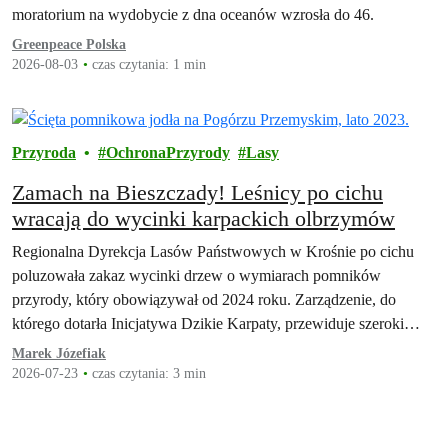
moratorium na wydobycie z dna oceanów wzrosła do 46.
Greenpeace Polska
2026-08-03
czas czytania: 1 min
Przyroda
OchronaPrzyrody
Lasy
Zamach na Bieszczady! Leśnicy po cichu
wracają do wycinki karpackich olbrzymów
Regionalna Dyrekcja Lasów Państwowych w Krośnie po cichu
poluzowała zakaz wycinki drzew o wymiarach pomników
przyrody, który obowiązywał od 2024 roku. Zarządzenie, do
którego dotarła Inicjatywa Dzikie Karpaty, przewiduje szeroki…
Marek Józefiak
2026-07-23
czas czytania: 3 min