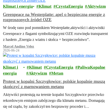
Klimat i energia
Klimat
CzystaEnergia
Aktywizm
Greenpeace na Westerplatte: apel o bezpieczną energię z
rozproszonych źródeł OZE
W środę rano pod pomnikiem Westerplatte,aktywiści i aktywistki
Greenpeace z flagami symbolizującymi OZE rozwinęła transparent
z hasłem „Energia z wiatru i słońca = bezpieczeństwo”.
Marcel Andino Velez
2026-06-24
Klimat i
Klimat
CzystaEnergia
PaliwaKopalne
energia
Aktywizm
Metan
Protest w kopalni Szczygłowice: polskie kopalnie muszą
skończyć z marnowaniem metanu
Aktywiści protestują na terenie kopalni Szczygłowice przeciwko
rekordowym emisjom zabójczego dla klimatu metanu. Domagają
się od rządu, by zakończył ten bezprawny proceder i