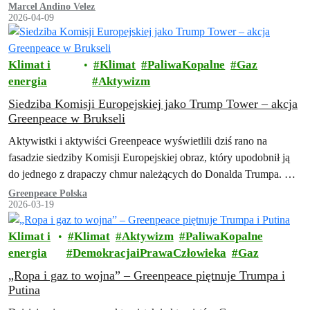
marnotrawstwo surowca.
Marcel Andino Velez
2026-04-09
Klimat i
Klimat
PaliwaKopalne
Gaz
energia
Aktywizm
Siedziba Komisji Europejskiej jako Trump Tower – akcja
Greenpeace w Brukseli
Aktywistki i aktywiści Greenpeace wyświetlili dziś rano na
fasadzie siedziby Komisji Europejskiej obraz, który upodobnił ją
do jednego z drapaczy chmur należących do Donalda Trumpa. W
ten sposób zaprotestowali przeciwko…
Greenpeace Polska
2026-03-19
Klimat i
Klimat
Aktywizm
PaliwaKopalne
energia
DemokracjaiPrawaCzłowieka
Gaz
„Ropa i gaz to wojna” – Greenpeace piętnuje Trumpa i
Putina