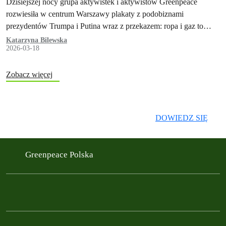
Dzisiejszej nocy grupa aktywistek i aktywistów Greenpeace
rozwiesiła w centrum Warszawy plakaty z podobiznami
prezydentów Trumpa i Putina wraz z przekazem: ropa i gaz to
wojna, cierpienie, drożyzna, chaos i…
Katarzyna Bilewska
2026-03-18
Zobacz więcej
DOWIEDZ SIĘ
Greenpeace Polska