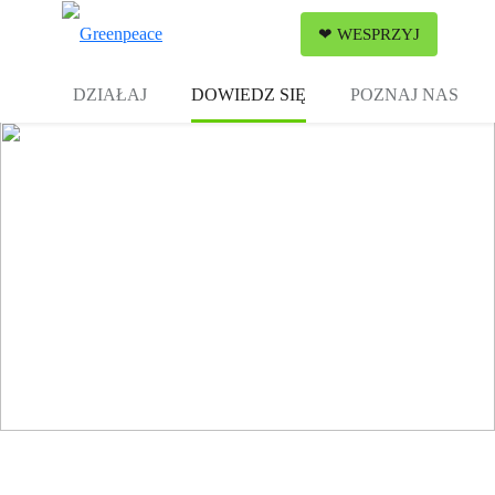
Zw
❤ WESPRZYJ
Menu
DZIAŁAJ
DOWIEDZ SIĘ
POZNAJ NAS
Greenpeace – dla Ziemi, dla ludzi