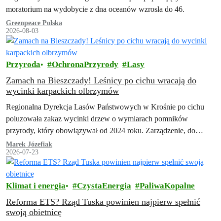
moratorium na wydobycie z dna oceanów wzrosła do 46.
Greenpeace Polska
2026-08-03
Przyroda
OchronaPrzyrody
Lasy
Zamach na Bieszczady! Leśnicy po cichu wracają do
wycinki karpackich olbrzymów
Regionalna Dyrekcja Lasów Państwowych w Krośnie po cichu
poluzowała zakaz wycinki drzew o wymiarach pomników
przyrody, który obowiązywał od 2024 roku. Zarządzenie, do
którego dotarła Inicjatywa Dzikie Karpaty, przewiduje szeroki…
Marek Józefiak
2026-07-23
Klimat i energia
CzystaEnergia
PaliwaKopalne
Reforma ETS? Rząd Tuska powinien najpierw spełnić
swoją obietnicę