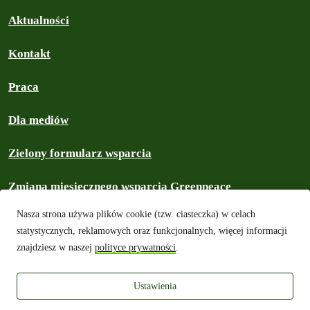
Aktualności
Kontakt
Praca
Dla mediów
Zielony formularz wsparcia
Zmiana miesięcznego wsparcia Greenpeace
Nasza strona używa plików cookie (tzw. ciasteczka) w celach
Prywatność i ciasteczka
statystycznych, reklamowych oraz funkcjonalnych, więcej informacji
znajdziesz w naszej
polityce prywatności
.
Prawa autorskie
Ustawienia
Greenpeace Polska 2026