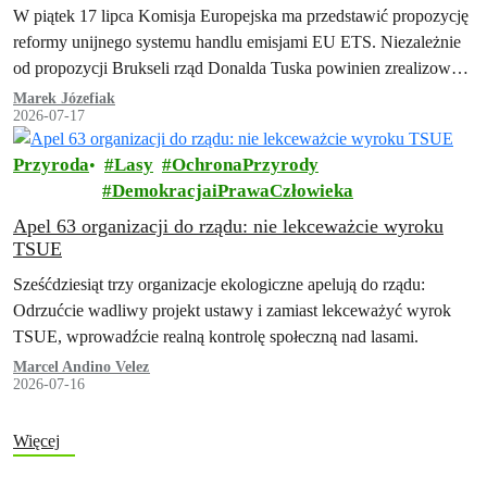
W piątek 17 lipca Komisja Europejska ma przedstawić propozycję
reformy unijnego systemu handlu emisjami EU ETS. Niezależnie
od propozycji Brukseli rząd Donalda Tuska powinien zrealizować
swoją obietnicę z umowy koalicyjnej…
Marek Józefiak
2026-07-17
Przyroda
Lasy
OchronaPrzyrody
DemokracjaiPrawaCzłowieka
Apel 63 organizacji do rządu: nie lekceważcie wyroku
TSUE
Sześćdziesiąt trzy organizacje ekologiczne apelują do rządu:
Odrzućcie wadliwy projekt ustawy i zamiast lekceważyć wyrok
TSUE, wprowadźcie realną kontrolę społeczną nad lasami.
Marcel Andino Velez
2026-07-16
Więcej