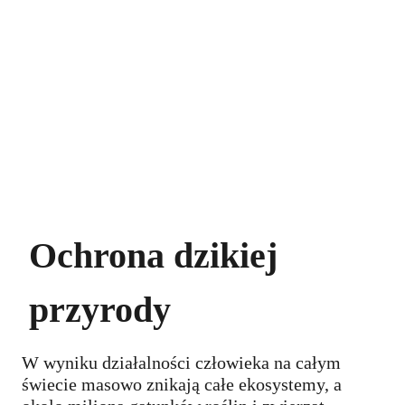
​Od ponad 50 lat działamy na rzecz zmian systemowych w
obszarze ochrony przyrody i klimatu. Patrzymy na ręce politykom i
biznesmenom. Interweniujemy tam, gdzie w imię
krótkowzrocznych interesów dochodzi do niszczenia przyrody.
Działamy, by ochronić klimat i najcenniejsze ekosystemy na Ziemi.
Greenpeace to setki tysięcy osób na świecie, osób takich, jak Ty.
Ochrona dzikiej
przyrody
W wyniku działalności człowieka na całym
świecie masowo znikają całe ekosystemy, a