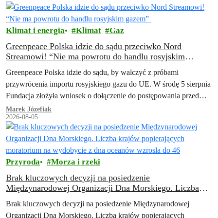
Klimat i energia
Klimat
Gaz
Greenpeace Polska idzie do sądu przeciwko Nord
Streamowi! “Nie ma powrotu do handlu rosyjskim
gazem”
Greenpeace Polska idzie do sądu, by walczyć z próbami
przywrócenia importu rosyjskiego gazu do UE. W środę 5 sierpnia
Fundacja złożyła wniosek o dołączenie do postępowania przed
Trybunałem Sprawiedliwości Unii…
Marek Józefiak
2026-08-05
Przyroda
Morza i rzeki
Brak kluczowych decyzji na posiedzenie
Międzynarodowej Organizacji Dna Morskiego. Liczba
krajów popierających moratorium na wydobycie z dna
Brak kluczowych decyzji na posiedzenie Międzynarodowej
oceanów wzrosła do 46
Organizacji Dna Morskiego. Liczba krajów popierających